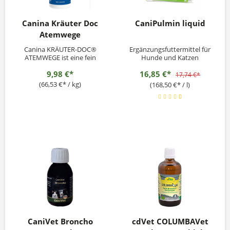
Canina Kräuter Doc
CaniPulmin liquid
Atemwege
Canina KRÄUTER-DOC®
Ergänzungsfuttermittel für
ATEMWEGE ist eine fein
Hunde und Katzen
vermahlene und daher
9,98 €*
16,85 €*
optimal verwertbare
17,74 €*
Kräutermischung, die zur
(66,53 €* / kg)
(168,50 €* / l)
ernährungsphysiologischen
Unterstützung bei
Atemwegsproblemen
zugefüttert werden kann.
Canina KRÄUTER-DOC®
ATEMWEGE enthält keine
chemischen...
CaniVet Broncho
cdVet COLUMBAVet