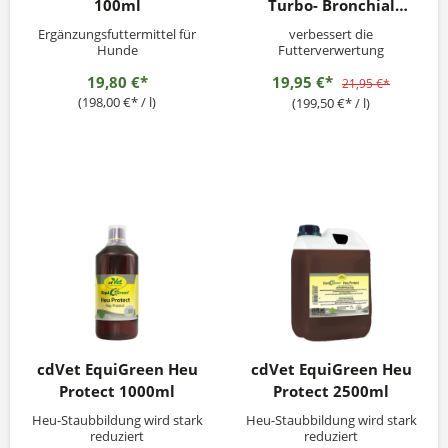
100ml
Turbo- Bronchial
Trinkwasser 100 ml
Ergänzungsfuttermittel für
verbessert die
Hunde
Futterverwertung
19,80 €*
19,95 €*
21,95 €*
(198,00 €* / l)
(199,50 €* / l)
cdVet EquiGreen Heu
cdVet EquiGreen Heu
Protect 1000ml
Protect 2500ml
Heu-Staubbildung wird stark
Heu-Staubbildung wird stark
reduziert
reduziert