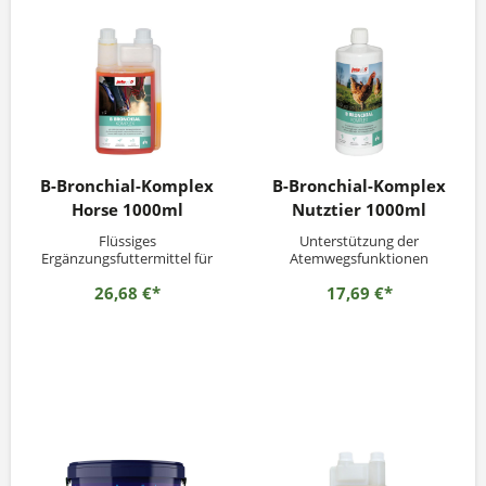
B-Bronchial-Komplex
B-Bronchial-Komplex
Horse 1000ml
Nutztier 1000ml
Flüssiges
Unterstützung der
Ergänzungsfuttermittel für
Atemwegsfunktionen
Pferde B Bronchial Komplex
26,68 €*
17,69 €*
dient der kurzfristigen,
zusätzlichen Unterstützung
der Atemwege und der
Atemwegsfunktion. Ferner
als flankierende Ergänzung
zur Rekonvaleszenz.
Bestandteile wie
Traubenzucker bringen
schnell...