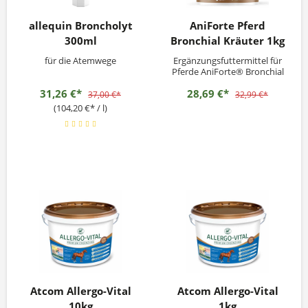
allequin Broncholyt
AniForte Pferd
300ml
Bronchial Kräuter 1kg
für die Atemwege
Ergänzungsfuttermittel für
Pferde AniForte® Bronchial
Kräuter ist eine hochwertige
31,26 €*
28,69 €*
und effektive
37,00 €*
32,99 €*
Kräutermischung aus
(104,20 €* / l)
Eukalyptus, Eibischwurzel,
Thymian, Spitzwegerich und
isländischem Moos.
Brunnenkresse, Meerrettich,
Oregano und Anis runden
die Mischung...
Atcom Allergo-Vital
Atcom Allergo-Vital
10kg
1kg