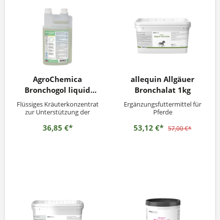
AgroChemica
allequin Allgäuer
Bronchogol liquid
Bronchalat 1kg
1000ml
Flüssiges Kräuterkonzentrat
Ergänzungsfuttermittel für
zur Unterstützung der
Pferde
Atmung
36,85 €*
53,12 €*
57,00 €*