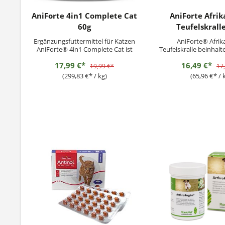
AniForte 4in1 Complete Cat
AniForte Afrik
60g
Teufelskrall
Ergänzungsfuttermittel für Katzen
AniForte® Afrik
AniForte® 4in1 Complete Cat ist
Teufelskralle beinhal
mit wertvollen Naturstoffen, wie
Teufelskrallenwurzel
17,99 €*
16,49 €*
Kollagenpulver, Acai Pulver und
dazu beitragen, de
19,99 €*
17
Tobinamburpulver eine rein
Bewegungsapparat 
(299,83 €* / kg)
(65,96 €* / 
pflanzliche Rundumversorgung für
normale Gelenkfunk
Deine Katze. Das hochwertige
Lieblings auf natür
Naturprodukt liefert einen
positiv zu unterstüt
wertvollen...
Teufelskralle