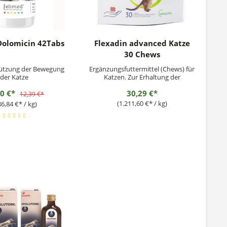
Dolomicin 42Tabs
Flexadin advanced Katze
30 Chews
Ergänzungsfuttermittel (Chews) für
der Katze
Katzen. Zur Erhaltung der
Beweglichkeit und Mobilität der
90 €*
30,29 €*
Gelenke mit immunaktiven
12,39 €*
Kollagen
(1.211,60 €* / kg)
86,84 €* / kg)
Fütterungsempfehlung:Katzen
jeglichen Gewichts erhalten 1 Chew
täglich. Zunächst bis zu 3
Monate.Die Chews können direkt
verabreicht...