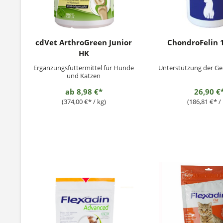
cdVet ArthroGreen Junior
ChondroFelin 
HK
Ergänzungsfuttermittel für Hunde
Unterstützung der Ge
und Katzen
ab
8,98 €*
26,90 €
(374,00 €* / kg)
(186,81 €* / 