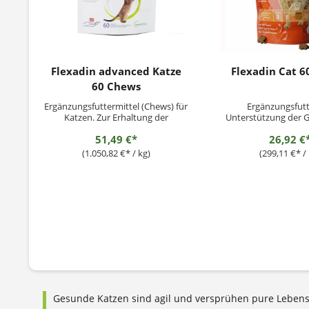
Flexadin advanced Katze
Flexadin Cat 
60 Chews
Ergänzungsfuttermittel (Chews) für
Ergänzungsfutt
Katzen. Zur Erhaltung der
Unterstützung der 
Beweglichkeit und Mobilität der
Katzen – vom Jung
51,49 €*
26,92 €
Gelenke mit immunaktiven
Katzenseni
Kollagen
(1.050,82 €* / kg)
(299,11 €* / 
Fütterungsempfehlung:Katzen
jeglichen Gewichts erhalten 1 Chew
täglich. Zunächst bis zu 3
Monate.Die Chews können direkt
verabreicht...
Gesunde Katzen sind agil und versprühen pure Lebens