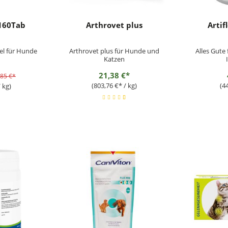
160Tab
Arthrovet plus
Artif
el für Hunde
Arthrovet plus für Hunde und
Alles Gute 
Katzen
21,38 €*
,85 €*
(803,76 €* / kg)
(4
 kg)