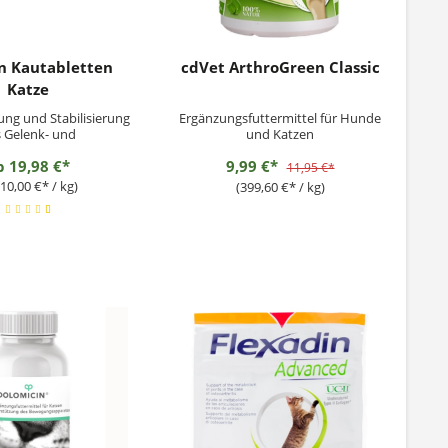
n Kautabletten
cdVet ArthroGreen Classic
Katze
ung und Stabilisierung
Ergänzungsfuttermittel für Hunde
 Gelenk- und
und Katzen
websstoffwechsels
b
19,98 €*
9,99 €*
11,95 €*
110,00 €* / kg)
(399,60 €* / kg)