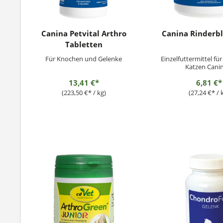
Canina Petvital Arthro
Canina Rinderb
Tabletten
Für Knochen und Gelenke
Einzelfuttermittel f
Katzen Cani
RINDERBLUTPULVER
13,41 €*
6,81 €*
wertvoller Spender
Blutfarbstoffes (Hä
(223,50 €* / kg)
(27,24 €* / 
welcher als Zentralat
in sich trägt, das den 
transportiert. Weite
aus enthalten