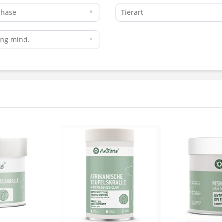
phase
Tierart
ung mind.