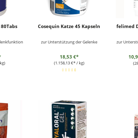
180Tabs
Cosequin Katze 45 Kapseln
felimed 
lenkfunktion
zur Unterstützung der Gelenke
zur Unterstützung der Bewegung
*
18,53 €*
10,
kg)
(1.158,13 €* / kg)
(2