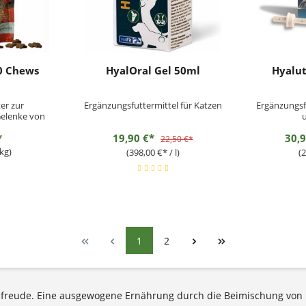
60 Chews
HyalOral Gel 50ml
Hyalut
er zur
Ergänzungsfuttermittel für Katzen
Ergänzungsf
Gelenke von
tier bis
*
19,90 €*
30,
or
22,50 €*
kg)
(398,00 €* / l)
(2
1
2
freude. Eine ausgewogene Ernährung durch die Beimischung von E