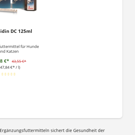
idin DC 125ml
uttermittel für Hunde
und Katzen
98 €*
43,55 €*
47,84 €* / l)
rgänzungsfuttermitteln sichert die Gesundheit der