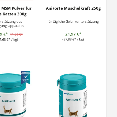
 MSM Pulver für
AniForte Muschelkraft 250g
 Katzen 300g
rstützung des
für tägliche Gelenkunterstützung
ungsapparates
29 €*
21,97 €*
11,99 €*
(87,88 €* / kg)
7,63 €* / kg)