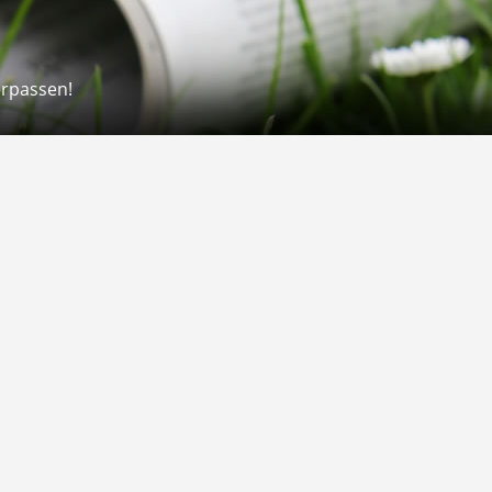
erpassen!
Rechtliches
rmular
Impressum
 Versand
AGB
on
Widerrufsrecht
Datenschutz
Gutscheine
Barrierefreiheit
Vertrag widerrufen