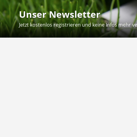
Unser Newsletter
Jetzt kostenlos registrieren und keine Infos mehr v
Kontakt
Hilfe
Sie erreichen uns telefonisch:
Kontaktfo
Mo - Fr: 8.30 - 12.30 Uhr
Zahlung &
Reklamati
Telefon: 02804 - 18 29 27 0
E-Mail: info@fuetternundfit.de
Retouren
FAQ