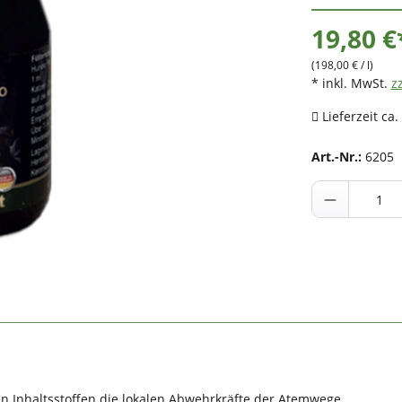
19,80 €
(198,00 € / l)
* inkl. MwSt.
z
Lieferzeit ca.
Art.-Nr.:
6205
en Inhaltsstoffen die lokalen Abwehrkräfte der Atemwege.