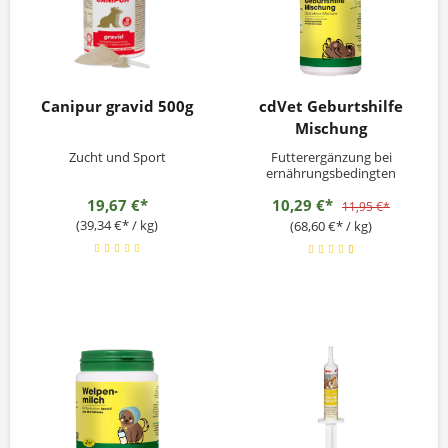
Canipur gravid 500g
cdVet Geburtshilfe
Mischung
Zucht und Sport
Futterergänzung bei
ernährungsbedingten
Fruchtbarkeitsproblemen,
19,67 €*
10,29 €*
unterstützt die
11,95 €*
Gebärmutterkondition
(39,34 €* / kg)
(68,60 €* / kg)
Ergänzungsfuttermittel für
Hunde, Katzen und Nager
Fütterungsempfehlung:ab
dem letzten Drittel der
Trächtigkeit beginnt man mit
der Zugabe, Nager: eine...