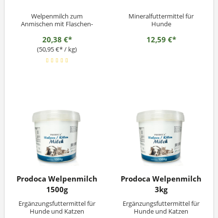
Welpenmilch zum
Mineralfuttermittel für
Anmischen mit Flaschen-
Hunde
und Sauger im Set. Zur
20,38 €*
12,59 €*
Aufzucht von verwaisten
Jungtieren, als Ergänzung zur
(50,95 €* / kg)
Muttermilch und / oder als
Futterergänzung beim
Absetzen. Milchersatz
Alleinfuttermittel für Hunde-
und Katzenwelpen und
anderer kleiner...
Prodoca Welpenmilch
Prodoca Welpenmilch
1500g
3kg
Ergänzungsfuttermittel für
Ergänzungsfuttermittel für
Hunde und Katzen
Hunde und Katzen