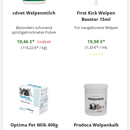
cdvet Welpenmilch
First Kick Welpen
Booster 15ml
Besonders schonend
Für neugeborene Welpen
sprühgetrocknetes Pulver
aus Milch in Kombination
10,46 €*
19,98 €*
mit einem hohen Anteil an
11,95 €*
hochwertigen Colostrum
(1,33 €* / ml)
(116,22 €* / kg)
werden als Basis für
Welpenmilch verwendet.
Aufgrund dieser
Zusammensetzung ist die
Welpenmilch der
Muttermilch bestmöglich
angepasst...
Optima Pet Milk 400g
Prodoca Welpenkalk