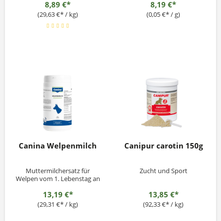
8,89 €*
8,19 €*
(29,63 €* / kg)
(0,05 €* / g)
Canina Welpenmilch
Canipur carotin 150g
Muttermilchersatz für
Zucht und Sport
Welpen vom 1. Lebenstag an
13,19 €*
13,85 €*
(29,31 €* / kg)
(92,33 €* / kg)