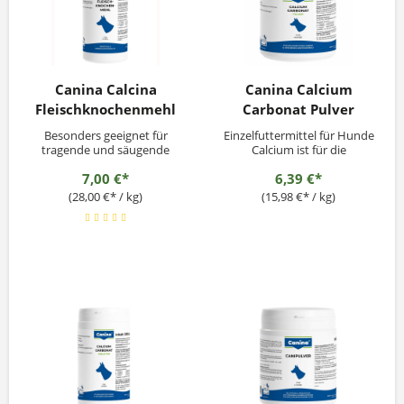
Canina Calcina
Canina Calcium
Fleischknochenmehl
Carbonat Pulver
Besonders geeignet für
Einzelfuttermittel für Hunde
tragende und säugende
Calcium ist für die
Hündinnen
Versorgung des Hundes
7,00 €*
6,39 €*
lebenswichtig. Im
Organismus wird Calcium
(28,00 €* / kg)
(15,98 €* / kg)
benötigt: • zur
Funktionserhaltung der
Muskulatur • für ein kräftiges
Gebiss • zur Ausbildung und
Erhaltung des Skeletts. Der
ausgewachsene...