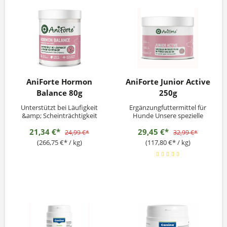
AniForte Hormon
AniForte Junior Active
Balance 80g
250g
Unterstützt bei Läufigkeit
Ergänzungfuttermittel für
&amp; Scheinträchtigkeit
Hunde Unsere spezielle
Kombination aus den im
21,34 €*
29,45 €*
AniForte® Junior Active
24,99 €*
32,99 €*
enthaltenen Rohstoffen
(266,75 €* / kg)
(117,80 €* / kg)
kann dazu beitragen die
natürliche
Knochenentwicklung –
insbesondere von Welpen
ab der 12. Woche und
jungen Hunden bis zum 2.
Lebensjahr...