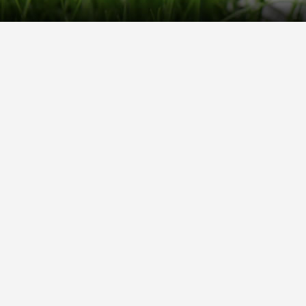
Kontakt
Hilfe
Sie erreichen uns telefonisch:
Kontaktfo
Mo - Fr: 8.30 - 12.30 Uhr
Zahlung &
Reklamati
Telefon: 02804 - 18 29 27 0
E-Mail: info@fuetternundfit.de
Retouren
FAQ
© 2026 fuetternundfit.de