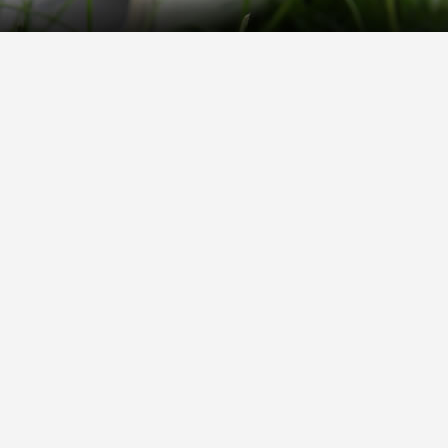
Rechtliches
rmular
Impressum
 Versand
AGB
on
Widerrufsrecht
Datenschutz
Gutscheine
Barrierefreiheit
Vertrag widerrufen
Wir versenden mit