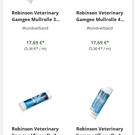
Robinson Veterinary
Robinson Veterinary
Gamgee Mullrolle 30
Gamgee Mullrolle 45
cm x 3,3 m 500g
cm x 3,3 m 500g
Wundverband
Wundverband
17,69 €*
17,69 €*
(5,36 €* / m)
(5,36 €* / m)
Robinson Veterinary
Robinson Veterinary