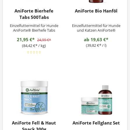
AniForte Bierhefe
AniForte Bio Hanföl
Tabs 500Tabs
Einzelfuttermittel für Hunde
Einzelfuttermittel für Hunde
AniForte® Bierhefe Tabs
und Katzen AniForte®
sind hochwertige Tabletten
Hanföl ist ein hochwertiges
21,95 €*
ab
19,63 €*
mit wichtigen Nährstoffen
Pflanzenöl zur täglichen
24,99 €*
zur täglichen Versorgung.
Versorgung Deines Tieres. Es
(39,82 €* / l)
(84,42 €* / kg)
Bierhefe unterstützt eine
versorgt Deinen Vierbeiner
gesunde Entwicklung Deines
mit wichtigen Nährstoffen
Hundes und trägt zu einem
und kann auf natürliche
glänzenden und kräftigen
Weise das Immunsystem
Haarkleid bei....
und das Erscheinungsbild...
AniForte Fell & Haut
AniForte Fellglanz Set
Snack 300g