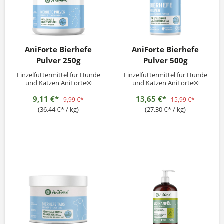
AniForte Bierhefe
AniForte Bierhefe
Pulver 250g
Pulver 500g
Einzelfuttermittel für Hunde
Einzelfuttermittel für Hunde
und Katzen AniForte®
und Katzen AniForte®
Bierhefe Pulver stellt ein
Bierhefe Pulver stellt ein
9,11 €*
13,65 €*
hochwertiges, natürliches
hochwertiges, natürliches
9,99 €*
15,99 €*
Produkt für Deinen
Produkt für Deinen
(36,44 €* / kg)
(27,30 €* / kg)
Vierbeiner dar. Durch die
Vierbeiner dar. Durch die
wichtigen, enthaltenen
wichtigen, enthaltenen
Nährstoffe trägt es zur
Nährstoffe trägt es zur
täglichen Versorgung bei
täglichen Versorgung bei
und kann ein gesund
und kann ein gesund
glänzendes...
glänzendes...