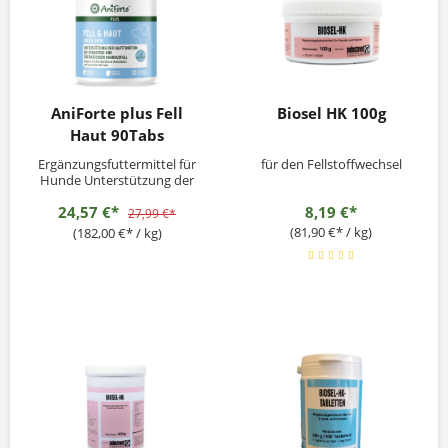
AniForte plus Fell
Biosel HK 100g
Haut 90Tabs
Ergänzungsfuttermittel für
für den Fellstoffwechsel
Hunde Unterstützung der
Hautfunktion bei Dermatose
24,57 €*
8,19 €*
und übermäßigem
27,99 €*
Haarausfall
(81,90 €* / kg)
(182,00 €* / kg)
Fütterungsempfehlung:Hun
de je 5 kg: 1 Tablette täglich
Die empfohlene
Fütterungsdauer beträgt
zunächst bis zu 2 Monate.
Vor der Verwendung oder...