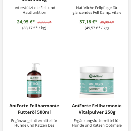
unterstützt die Fell- und
Natürliche Fellpflege für
Hautfunktion
glänzendes Fell &amp; vitale
Haut AniForte® Fellglanz Set
24,95 €*
37,18 €*
ist ein rein natürliches
29,99 €*
39,99 €*
Ergänzungsfuttermittel für
(83,17 €* / kg)
(49,57 €* / kg)
Hunde und Katzen. Es
unterstützt bei stumpfem
und trockenem Fell,
Schuppen und anderen
Hautirritationen. -
Kombination...
AniForte Fellharmonie
AniForte Fellharmonie
Futteröl 500ml
Vitalpulver 250g
Ergänzungsfuttermittel für
Ergänzungsfuttermittel für
Hunde und Katzen Das
Hunde und Katzen Optimale
AniForte® Fellharmonie
Fellpflege von Innen