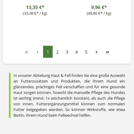
Meeresalge
optimale Pigmentierung mit
13,35 €*
9,96 €*
400.000 mcg Biotin je kg +
Vitamin-B-Komplex
(33,38 €* / kg)
(49,80 €* / kg)
1
2
3
4
5
In unserer Abteilung Haut & Fell finden Sie eine große Auswahl
an Futterzusätzen und Produkten, die Ihrem Hund ein
glänzendes, prächtiges Fell verschaffen und für eine gesunde
Haut sorgen können. Sowohl die manuelle Pflege des Hundes
ist wichtig (mind. 1x wöchentlich bürsten), als auch die Pflege
von innen. Futterergänzungsmittel können zum normalen
Futter beigegeben werden. So können Wirkstoffe, wie etwa
Biotin, Ihrem Hund beim Fellwechsel helfen.