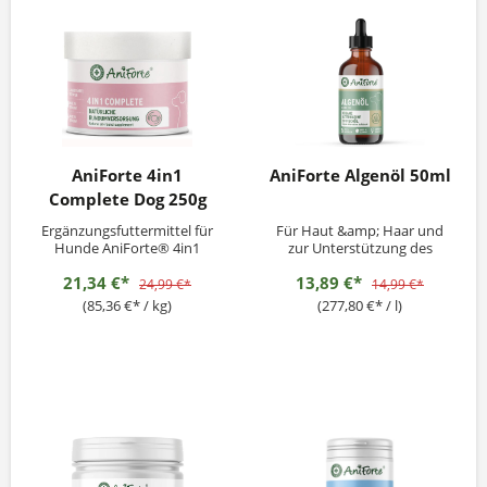
AniForte 4in1
AniForte Algenöl 50ml
Complete Dog 250g
Ergänzungsfuttermittel für
Für Haut &amp; Haar und
Hunde AniForte® 4in1
zur Unterstützung des
Complete Dog ist mit
Stoffwechsels
21,34 €*
13,89 €*
wertvollen Naturstoffen, wie
24,99 €*
14,99 €*
Bierhefe, Hagebuttenschalen
(85,36 €* / kg)
(277,80 €* / l)
und Grünlippmuschelpulver
eine rein pflanzliche
Rundumversorgung für
Deinen Hund. Das
hochwertige Naturprodukt
liefert einen...