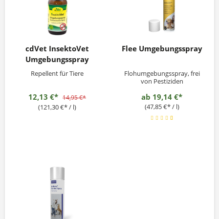
cdVet InsektoVet
Flee Umgebungsspray
Umgebungsspray
Repellent für Tiere
Flohumgebungsspray, frei
von Pestiziden
12,13 €*
ab
19,14 €*
14,95 €*
(47,85 €* / l)
(121,30 €* / l)