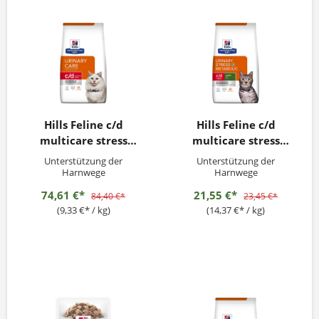
Hills Feline c/d
Hills Feline c/d
multicare stress
multicare stress
Meeresfisch 8kg
Metabolic Huhn 1,5kg
Unterstützung der
Unterstützung der
Harnwege
Harnwege
74,61 €*
21,55 €*
84,40 €*
23,45 €*
(9,33 €* / kg)
(14,37 €* / kg)