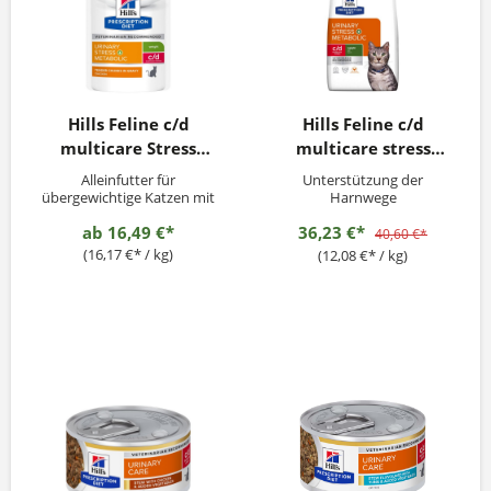
Hills Feline c/d
Hills Feline c/d
multicare Stress
multicare stress
Metabolic Huhn
Metabolic Huhn 3kg
Alleinfutter für
Unterstützung der
12x85g
übergewichtige Katzen mit
Harnwege
Struvit- und
ab
16,49 €*
36,23 €*
Calciumoxalatsteinen
40,60 €*
(16,17 €* / kg)
(12,08 €* / kg)