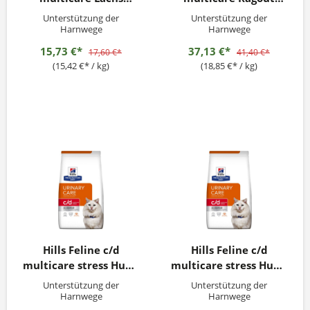
12x85g
Huhn 24x82g
Unterstützung der
Unterstützung der
Harnwege
Harnwege
15,73 €*
37,13 €*
17,60 €*
41,40 €*
(15,42 €* / kg)
(18,85 €* / kg)
Hills Feline c/d
Hills Feline c/d
multicare stress Huhn
multicare stress Huhn
1,5kg
12kg
Unterstützung der
Unterstützung der
Harnwege
Harnwege