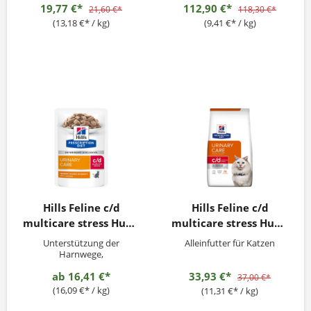
19,77 €*
112,90 €*
21,60 €*
118,30 €*
(13,18 €* / kg)
(9,41 €* / kg)
Hills Feline c/d
Hills Feline c/d
multicare stress Huhn
multicare stress Huhn
12x85g
3kg
Unterstützung der
Alleinfutter für Katzen
Harnwege,
Gewichtsmanagement
ab
16,41 €*
33,93 €*
37,00 €*
(16,09 €* / kg)
(11,31 €* / kg)