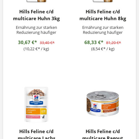
Hills Feline c/d
Hills Feline c/d
multicare Huhn 3kg
multicare Huhn 8kg
Ernährung zur starken
Ernährung zur starken
Reduzierung häufiger
Reduzierung häufiger
Harnwegssymptome
Harnwegssymptome
30,67 €*
68,33 €*
33,40 €*
81,20 €*
(10,22 €* / kg)
(8,54 €* / kg)
Hills Feline c/d
Hills Feline c/d
multicare Lachs
multicare Ragout