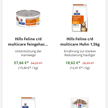
Hills Feline c/d
Hills Feline c/d
multicare feingehackt
multicare Huhn 1,5kg
24x156g
Unterstützung der
Ernährung zur starken
Harnwege
Reduzierung häufiger
Harnwegssymptome
57,66 €*
18,62 €*
64,25 €*
20,35 €*
(15,40 €* / kg)
(12,41 €* / kg)