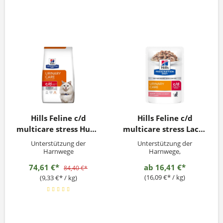
Hills Feline c/d
Hills Feline c/d
multicare stress Huhn
multicare stress Lachs
8kg
12x85g
Unterstützung der
Unterstützung der
Harnwege
Harnwege,
Gewichtsmanagement
74,61 €*
ab
16,41 €*
84,40 €*
(16,09 €* / kg)
(9,33 €* / kg)