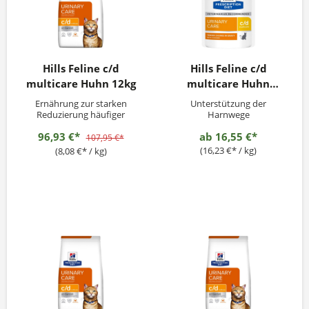
Hills Feline c/d
Hills Feline c/d
multicare Huhn 12kg
multicare Huhn
12x85g
Ernährung zur starken
Unterstützung der
Reduzierung häufiger
Harnwege
Harnwegssymptome
96,93 €*
ab
16,55 €*
107,95 €*
(16,23 €* / kg)
(8,08 €* / kg)