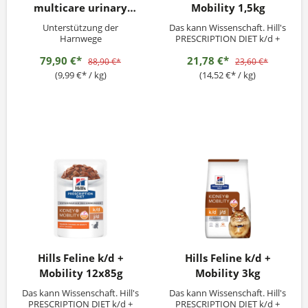
multicare urinary
Mobility 1,5kg
Metabolic Huhn 8kg
Unterstützung der
Das kann Wissenschaft. Hill's
Harnwege
PRESCRIPTION DIET k/d +
Mobility Trockenfutter für
79,90 €*
21,78 €*
Katzen mit Huhn wurde von
88,90 €*
23,60 €*
den
(9,99 €* / kg)
(14,52 €* / kg)
Ernährungswissenschaftler:i
nnen und Tierärzt:innen von
Hill's speziell zur
Unterstützung der Nieren-
und Gelenkgesundheit bei
Katzen entwickelt.
Hills Feline k/d +
Hills Feline k/d +
Mobility 12x85g
Mobility 3kg
Das kann Wissenschaft. Hill's
Das kann Wissenschaft. Hill's
PRESCRIPTION DIET k/d +
PRESCRIPTION DIET k/d +