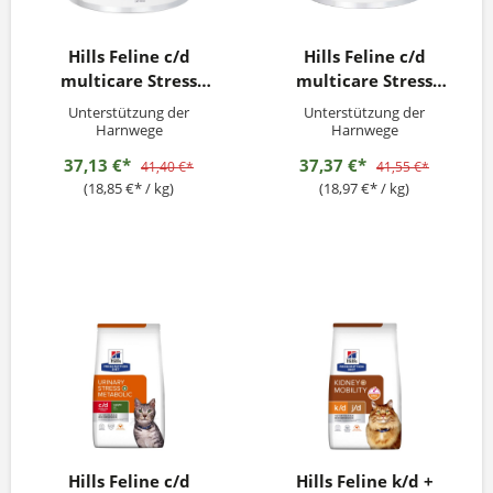
Hills Feline c/d
Hills Feline c/d
multicare Stress
multicare Stress
Ragout Huhn 24x82g
Ragout Thunfisch
Unterstützung der
Unterstützung der
24x82g
Harnwege
Harnwege
37,13 €*
37,37 €*
41,40 €*
41,55 €*
(18,85 €* / kg)
(18,97 €* / kg)
Hills Feline c/d
Hills Feline k/d +