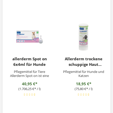
allerderm Spot on
Allerderm trockene
6x4ml für Hunde
schuppige Haut
Shampoo 250ml
Pflegemittel für Tiere
Pflegemittel für Hunde und
Allerderm Spot-on ist eine
Katzen
einzigartige Emulsion, die
40,95 €*
18,95 €*
speziell für Hunde und
Katzen mit Imbalanzen der
(1.706,25 €* / l)
(75,80 €* / l)
Hautbarriere entwickelt
wurde: Schutz der
Hautbarriere: -
Feuchtigkeitsspendende
und beruhigende Effekte
(Skin Lipid ComplexTM)...