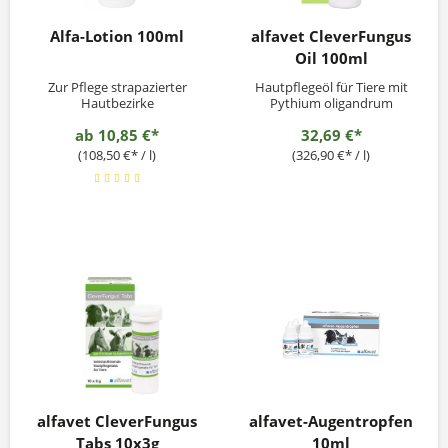
Alfa-Lotion 100ml
alfavet CleverFungus
Oil 100ml
Zur Pflege strapazierter
Hautpflegeöl für Tiere mit
Hautbezirke
Pythium oligandrum
ab
10,85 €*
32,69 €*
(108,50 €* / l)
(326,90 €* / l)
alfavet CleverFungus
alfavet-Augentropfen
Tabs 10x3g
10ml