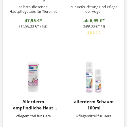
selbstauflösende
Zur Befeuchtung und Pflege
Hautpflegetabs für Tiere mit
der Augen
Pythium oligandrum
47,95 €*
ab
6,99 €*
(1.598,33 €* / kg)
(699,00 €* / l)
Allerderm
allerderm Schaum
empfindliche Haut
100ml
Shampoo 250ml
Pflegemittel für Tiere
Pflegemittel für Tiere