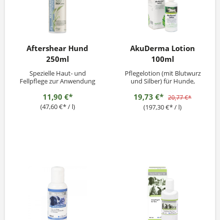
Aftershear Hund
AkuDerma Lotion
250ml
100ml
Spezielle Haut- und
Pflegelotion (mit Blutwurz
Fellpflege zur Anwendung
und Silber) für Hunde,
nach der Schur zur
Katzen und kleine
11,90 €*
19,73 €*
Gesunderhaltung der Haut
Heimtiere.Bei Tieren, die zu
20,77 €*
und für glänzendes Fell.
Allergien, die sich auf der
(47,60 €* / l)
(197,30 €* / l)
Haut manifestieren, neigen.
Handelsform:Flasche 100 ml