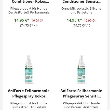
Conditioner Kokos
Conditioner Sensitiv
200ml
200ml
Pflegeprodukt für Hunde
Ohne Mikroplastik, Silikone
Der AniForte® Fellharmonie
und Farbstoffe
Conditioner Kokos ist eine
14,95 €*
14,95 €*
wunderbare Ergänzung zum
16,99 €*
16,99 €*
AniForte® Fellharmonie
(74,75 €* / l)
(74,75 €* / l)
Shampoo Kokos. Die
feuchtigkeitsspendende und
pflegende Mischung aus
Kokosöl-Extrakt und Aloe
Vera hilft das Fell zu
entwirren...
AniForte Fellharmonie
AniForte Fellharmonie
Pflegespray Kokos
Pflegespray Sensitiv
200ml
200ml
Pflegeprodukt für Hunde
Pflegeprodukt für Hunde
und Katzen AniForte®
und Katzen AniForte®