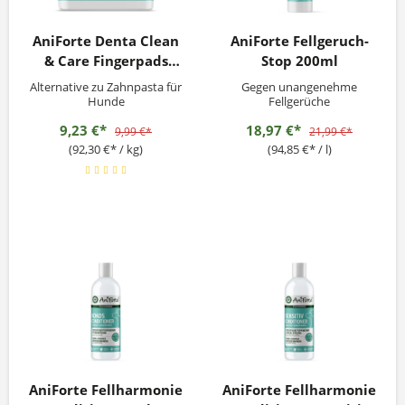
AniForte Denta Clean
AniForte Fellgeruch-
& Care Fingerpads
Stop 200ml
50Stk.
Alternative zu Zahnpasta für
Gegen unangenehme
Hunde
Fellgerüche
9,23 €*
18,97 €*
9,99 €*
21,99 €*
(92,30 €* / kg)
(94,85 €* / l)
AniForte Fellharmonie
AniForte Fellharmonie