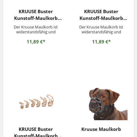
KRUUSE Buster
KRUUSE Buster
Kunstoff-Maulkorb
Kunstoff-Maulkorb
Hund Nr.2
Hund Nr.3
Der Kruuse Maulkorb ist
Der Kruuse Maulkorb ist
widerstandsfähig und
widerstandsfähig und
langlebig und bietet
langlebig und bietet
11,89 €*
11,89 €*
optimalen Schutz für
optimalen Schutz für
Mensch und Tier. Maulkorb
Mensch und Tier. Maulkorb
aus stabilem
aus stabilem
Spezialkunststoff mit
Spezialkunststoff mit
Nasenverstärkung für
Nasenverstärkung für
zusätzlichen Schutz – mit
zusätzlichen Schutz – mit
stabilem Lederriemen. -
stabilem Lederriemen.-
Halsriemen aus echtem
Halsriemen aus echtem
Leder mit...
Leder mit...
KRUUSE Buster
Kruuse Maulkorb
Kunstoff-Maulkorb