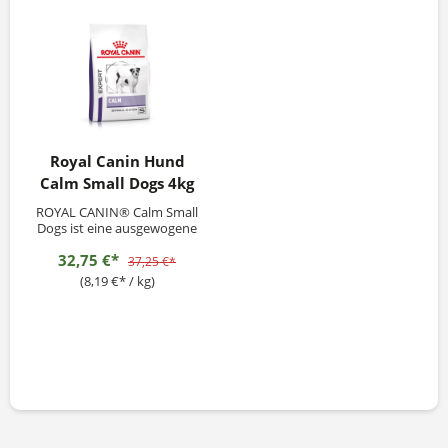
Royal Canin Hund
Calm Small Dogs 4kg
ROYAL CANIN® Calm Small
Dogs ist eine ausgewogene
Trockennahrung, deren
32,75 €*
spezielle Rezeptur Hunde
37,25 €*
kleiner Rassen (&lt; 15kg) in
(8,19 €* / kg)
emotional belastenden
Situationen unterstützen
kann. Entspannender Effekt