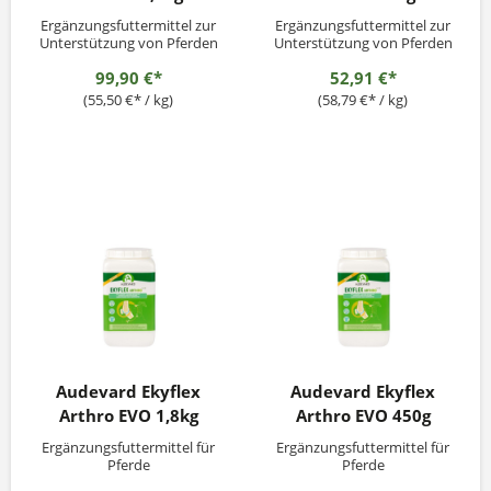
Ergänzungsfuttermittel zur
Ergänzungsfuttermittel zur
Unterstützung von Pferden
Unterstützung von Pferden
mit Cushing
mit Cushing
99,90 €*
52,91 €*
SyndromFütterungsempfehl
SyndromFütterungsempfehl
ung:1 Messlöffel einmal
ung:1 Messlöffel einmal
(55,50 €* / kg)
(58,79 €* / kg)
täglich.Die Dosis kann nach
täglich.Die Dosis kann nach
Rücksprache mit Ihrem
Rücksprache mit Ihrem
Tierarzt individuell
Tierarzt individuell
angepasst werden.EKYCUSH
angepasst werden.EKYCUSH
CONTROL kann ganzjährig
CONTROL kann ganzjährig
verabreicht werden....
verabreicht werden....
Audevard Ekyflex
Audevard Ekyflex
Arthro EVO 1,8kg
Arthro EVO 450g
Ergänzungsfuttermittel für
Ergänzungsfuttermittel für
Pferde
Pferde