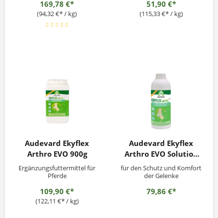
169,78 €*
51,90 €*
(94,32 €* / kg)
(115,33 €* / kg)
Audevard Ekyflex
Audevard Ekyflex
Arthro EVO 900g
Arthro EVO Solution
1000ml
Ergänzungsfuttermittel für
für den Schutz und Komfort
Pferde
der Gelenke
109,90 €*
79,86 €*
(122,11 €* / kg)