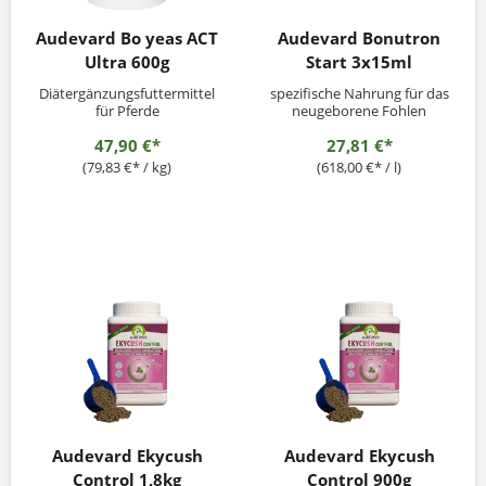
Audevard Bo yeas ACT
Audevard Bonutron
Ultra 600g
Start 3x15ml
Diätergänzungsfuttermittel
spezifische Nahrung für das
für Pferde
neugeborene Fohlen
47,90 €*
27,81 €*
(79,83 €* / kg)
(618,00 €* / l)
Audevard Ekycush
Audevard Ekycush
Control 1,8kg
Control 900g