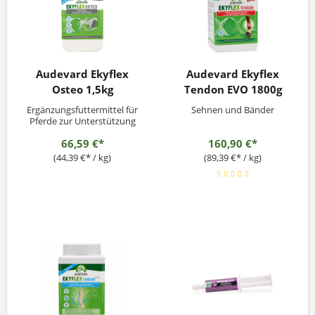
Audevard Ekyflex
Audevard Ekyflex
Osteo 1,5kg
Tendon EVO 1800g
Ergänzungsfuttermittel für
Sehnen und Bänder
Pferde zur Unterstützung
der
66,59 €*
160,90 €*
Knochen.Fütterungsempfehl
ung:1 Messbecher = 50g vom
(44,39 €* / kg)
(89,39 €* / kg)
Produkt. • Ausgewachsenes
Pferd: 1 Messbecher, 1- mal
pro Tag. • Fohlen und Pony:
1 halber Messbecher, 1- mal
pro Tag. Nach Rücksprache
mit...