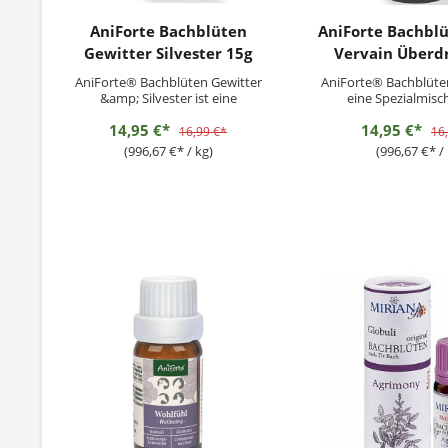
AniForte Bachblüten
AniForte Bachbl
Gewitter Silvester 15g
Vervain Überd
AniForte® Bachblüten Gewitter
AniForte® Bachblüten
&amp; Silvester ist eine
eine Spezialmisc
Spezialmischung für Hunde,
Haustiere, die in 
14,95 €*
14,95 €*
Katzen, Kleintiere und Pferde.Sie
Situationen über
16,99 €*
16
werden aus natürlichen,
hyperaktiv reagieren 
(996,67 €* / kg)
(996,67 €* / 
pflanzlichen und hochwertigen
bändigen sind. Die rei
Inhaltsstoffen in Deutschland
Globuli unterstützen 
hergestellt. Ergänzungsfuttermittel
Hektik und Stress und
für Hunde und...