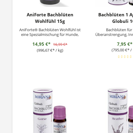
AniForte Bachblüten
Bachblüten 1 
Wohlfühl 15g
Globuli 1
AniForte® Bachblüten Wohlfühl ist
Bachblüten für 
eine Spezialmischung für Hunde,
Überanstrengung, In
Katzen, Kleintiere und Pferde. Sie
14,95 €*
7,95 €*
werden aus natürlichen,
16,99 €*
pflanzlichen und hochwertigen
(795,00 €* / 
(996,67 €* / kg)
Inhaltsstoffen in Deutschland
hergestellt. Ergänzungsfuttermittel
für Hunde und Katzen
Fütterungsempfehlung:...