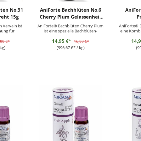
üten No.31
AniForte Bachblüten No.6
AniFor
reht 15g
Cherry Plum Gelassenheit
P
15g
 Vervain ist
AniForte® Bachblüten Cherry Plum
AniForte® B
hung für
ist eine spezielle Bachblüten-
eine Kombi
bestimmten
Kombination für Haustiere, die
Bachblüte
14,95 €*
14,
dreht und
unter unterdrückten Ängsten
wider
,99 €*
16,99 €*
und nicht zu
leiden. Ergänzungsfuttermittel für
protestier
kg)
(996,67 €* / kg)
(9
n pflanzlichen
Hunde und Katzen
empfehlen s
die Tiere bei
Fütterungsempfehlung:Hunde
kann die
 können zu...
&amp; Katzen: 3 - 6x täglich je 4
Vierbeiners
Globuli Kleintiere:...
Tiere 