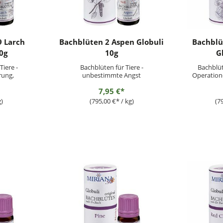
9 Larch
Bachblüten 2 Aspen Globuli
Bachblü
0g
10g
G
Tiere -
Bachblüten für Tiere -
Bachblüt
rung,
unbestimmte Angst
Operatione
obleme
7,95 €*
g)
(795,00 €* / kg)
(7