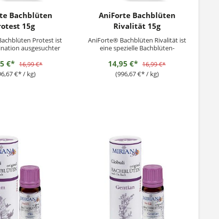
te Bachblüten
AniForte Bachblüten
rotest 15g
Rivalität 15g
achblüten Protest ist
AniForte® Bachblüten Rivalität ist
nation ausgesuchter
eine spezielle Bachblüten-
n, die vor allem bei
Kombination für Haustiere mit
95 €*
14,95 €*
spenstigen und
aggressivem Verhalten gegenüber
16,99 €*
16,99 €*
enden Haustieren zu
Artgenossen. Die rein pflanzlichen
96,67 €* / kg)
(996,67 €* / kg)
ind. Das Naturprodukt
Globuli unterstützen die Tiere bei
 Erziehung Deines
Aggressivität, Stress und Unruhe.
 unterstützen und die
Ergänzungsfuttermittel...
auf schonende...