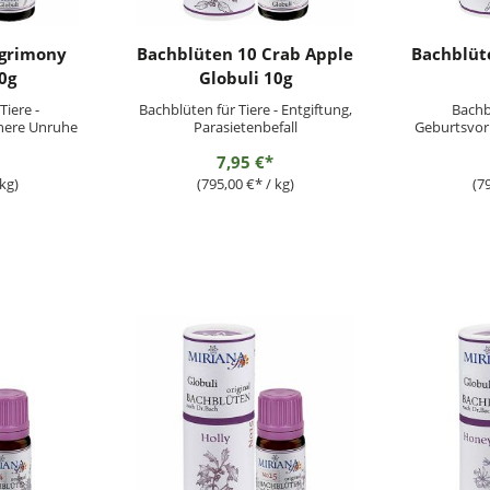
Agrimony
Bachblüten 10 Crab Apple
Bachblüte
0g
Globuli 10g
Tiere -
Bachblüten für Tiere - Entgiftung,
Bachbl
nere Unruhe
Parasietenbefall
Geburtsvorb
Her
7,95 €*
kg)
(795,00 €* / kg)
(7