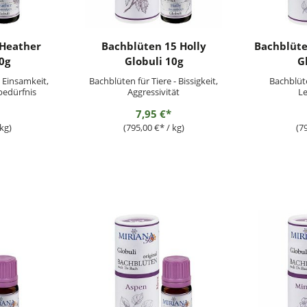
 Heather
Bachblüten 15 Holly
Bachblüte
0g
Globuli 10g
G
- Einsamkeit,
Bachblüten für Tiere - Bissigkeit,
Bachblüte
edürfnis
Aggressivität
L
7,95 €*
kg)
(795,00 €* / kg)
(7