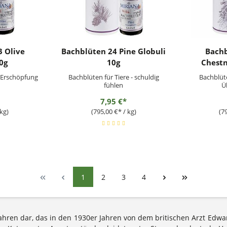
3 Olive
Bachblüten 24 Pine Globuli
Bachb
0g
10g
Chestn
- Erschöpfung
Bachblüten für Tiere - schuldig
Bachblüte
fühlen
Ü
7,95 €*
kg)
(795,00 €* / kg)
(7
1
2
3
4
rfahren dar, das in den 1930er Jahren von dem britischen Arzt Edw