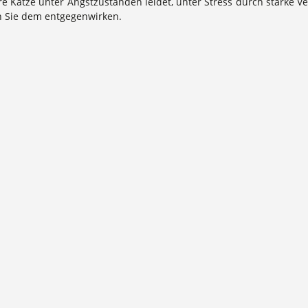
Katze unter Angstzuständen leidet, unter Stress durch starke Ver
n Sie dem entgegenwirken.