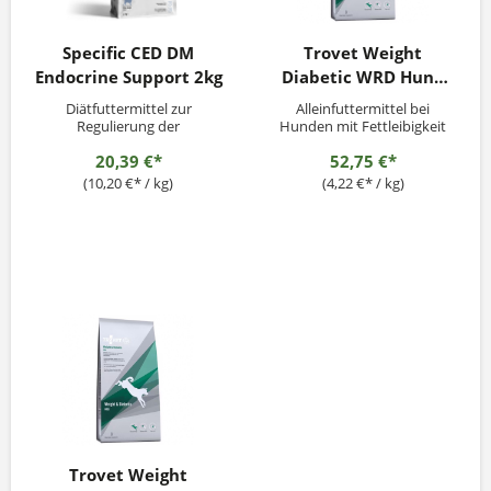
Specific CED DM
Trovet Weight
Endocrine Support 2kg
Diabetic WRD Hund
12,5kg
Diätfuttermittel zur
Alleinfuttermittel bei
Regulierung der
Hunden mit Fettleibigkeit
Glukoseversorgung
empfohlen
20,39 €*
52,75 €*
(Diabetes mellitus) und des
Fettstoffwechsels bei
(10,20 €* / kg)
(4,22 €* / kg)
Hyperlipidämie.
Einsatzbereiche: • Diabetes
mellitus • Hyperlipidämie •
Ernährungsbedingte
Unterstützung für gesunde
Gehalte an Blut zucker und -
fetten,...
Trovet Weight