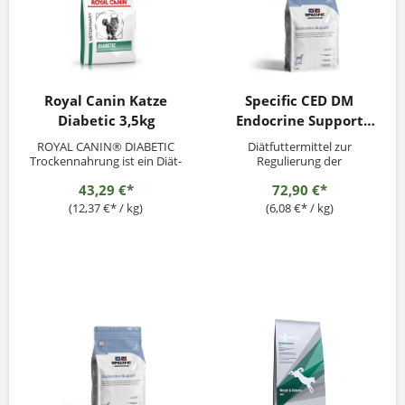
Royal Canin Katze
Specific CED DM
Diabetic 3,5kg
Endocrine Support
12kg
ROYAL CANIN® DIABETIC
Diätfuttermittel zur
Trockennahrung ist ein Diät-
Regulierung der
Alleinfuttermittel für Katzen
Glukoseversorgung
43,29 €*
72,90 €*
zur Regulierung der
(Diabetes mellitus) und des
Glucoseversorgung
Fettstoffwechsels bei
(12,37 €* / kg)
(6,08 €* / kg)
(Diabetes mellitus). Niedriger
Hyperlipidämie.
Mono- und
Einsatzbereiche: • Diabetes
Disaccharidgehalt.
mellitus • Hyperlipidämie •
Ernährungsbedingte
Unterstützung für gesunde
Gehalte an Blut zucker und -
fetten,...