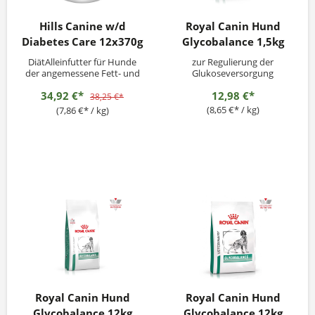
Hills Canine w/d
Royal Canin Hund
Diabetes Care 12x370g
Glycobalance 1,5kg
DiätAlleinfutter für Hunde
zur Regulierung der
der angemessene Fett- und
Glukoseversorgung
Kaloriengehalt hilft, ein
(Diabetes mellitus)
34,92 €*
12,98 €*
gesundes Gewicht zu
38,25 €*
erhalten.
(8,65 €* / kg)
(7,86 €* / kg)
Royal Canin Hund
Royal Canin Hund
Glycobalance 12kg
Glycobalance 12kg