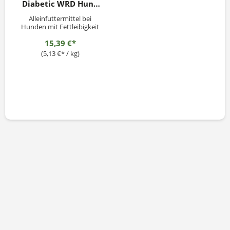
Diabetic WRD Hund
3kg
Alleinfuttermittel bei
Hunden mit Fettleibigkeit
empfohlen
15,39 €*
(5,13 €* / kg)