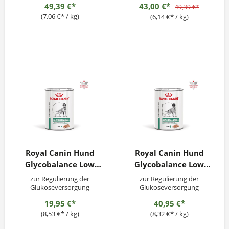
49,39 €*
43,00 €*
49,39 €*
(7,06 €* / kg)
(6,14 €* / kg)
Royal Canin Hund
Royal Canin Hund
Glycobalance Low
Glycobalance Low
Carb Mousse 12x195g
Carb Mousse 12x410g
zur Regulierung der
zur Regulierung der
Glukoseversorgung
Glukoseversorgung
(Diabetes mellitus)
(Diabetes mellitus)
19,95 €*
40,95 €*
(8,53 €* / kg)
(8,32 €* / kg)