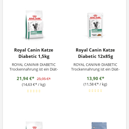
Royal Canin Katze
Royal Canin Katze
Diabetic 1,5kg
Diabetic 12x85g
ROYAL CANIN® DIABETIC
ROYAL CANIN® DIABETIC
Trockennahrung ist ein Diät-
Trockennahrung ist ein Diät-
Alleinfuttermittel für Katzen
Alleinfuttermittel für Katzen
21,94 €*
13,90 €*
zur Regulierung der
zur Regulierung der
25,95 €*
Glucoseversorgung
Glucoseversorgung
(11,58 €* / kg)
(14,63 €* / kg)
(Diabetes mellitus). Niedriger
(Diabetes mellitus). Niedriger
Mono- und
Mono- und
Disaccharidgehalt.
Disaccharidgehalt.