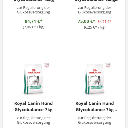
Bruchsack
zur Regulierung der
zur Regulierung der
Glukoseversorgung
Glukoseversorgung
(Diabetes mellitus)
(Diabetes mellitus)
84,71 €*
75,00 €*
84,71 €*
(7,06 €* / kg)
(6,25 €* / kg)
Royal Canin Hund
Royal Canin Hund
Glycobalance 7kg
Glycobalance 7kg
Bruchsack
zur Regulierung der
zur Regulierung der
Glukoseversorgung
Glukoseversorgung
(Diabetes mellitus)
(Diabetes mellitus)