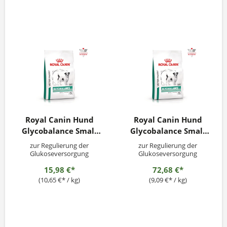
Royal Canin Hund
Royal Canin Hund
Glycobalance Small
Glycobalance Small
Dog 1,5kg
Dog 8kg
zur Regulierung der
zur Regulierung der
Glukoseversorgung
Glukoseversorgung
(Diabetes mellitus)
(Diabetes mellitus)
15,98 €*
72,68 €*
(10,65 €* / kg)
(9,09 €* / kg)