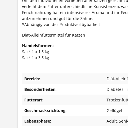
Um den individuellen Vorlieben aller Katzen gerecht z
verleiht dem Futter unterschiedliche Konsistenzen, w
Feuchtnahrung hat ein intensiveres Aroma und ihr Feuc
aufzunehmen und gut für die Zähne.
*Abhängig von der Produktverfügbarkeit
Diät-Alleinfuttermittel für Katzen
Handelsformen:
Sack 1 x 1,5 kg
Sack 1 x 3,5 kg
Bereich:
Diät-Allein
Besonderheiten:
Diabetes
, l
Futterart:
Trockenfut
Geschmacksrichtung:
Geflügel
Lebensphase:
Adult
, Seni