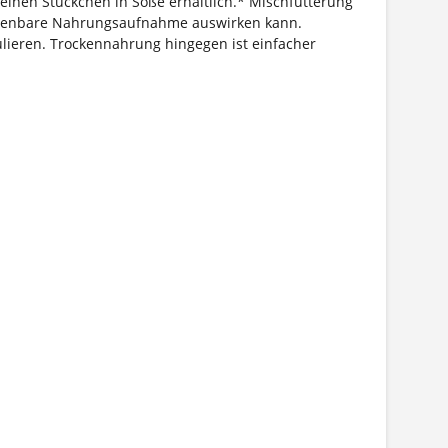
einen Stückchen in Soße erhältlich.* Mischfütterung
rechenbare Nahrungsaufnahme auswirken kann.
ulieren. Trockennahrung hingegen ist einfacher