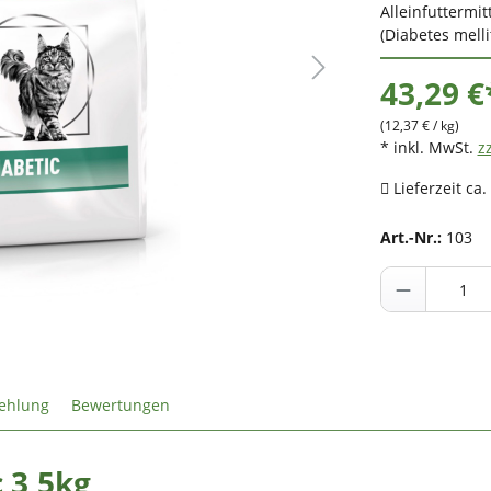
Alleinfuttermi
(Diabetes mell
43,29 €
(12,37 € / kg)
* inkl. MwSt.
z
Lieferzeit ca.
Art.-Nr.:
103
ehlung
Bewertungen
 3,5kg