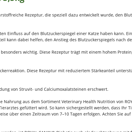
toffreiche Rezeptur, die speziell dazu entwickelt wurde, den Bl
ten Einfluss auf den Blutzuckerspiegel einer Katze haben kann. E
eil kann dabei helfen, den Anstieg des Blutzuckerspiegels nach de
 besonders wichtig. Diese Rezeptur trägt mit einem hohem Protei
ckerreaktion. Diese Rezeptur mit reduziertem Stärkeanteil unterst
ldung von Struvit- und Calciumoxalatsteinen erschwert.
iche Nahrung aus dem Sortiment Veterinary Health Nutrition von R
ierarztes gefüttert wird. So kann sichergestellt werden, dass Ihr Ti
weise über einen Zeitraum von 7–10 Tagen erfolgen. Achten Sie auf