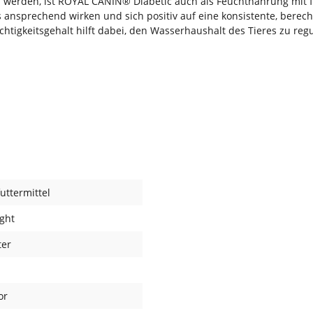
u werden, ist ROYAL CANIN® Diabetic auch als Feuchtnahrung mit f
as ansprechend wirken und sich positiv auf eine konsistente, be
htigkeitsgehalt hilft dabei, den Wasserhaushalt des Tieres zu reg
futtermittel
ight
ter
or