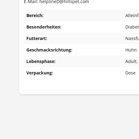
E-Mail: helplineD@hillspet.com
Bereich:
Allein
Besonderheiten:
Diabe
Futterart:
Nassfu
Geschmacksrichtung:
Huhn
Lebensphase:
Adult
,
Verpackung:
Dose