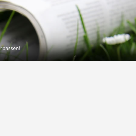
erpassen!
Rechtliches
rmular
Impressum
 Versand
AGB
on
Widerrufsrecht
Datenschutz
Gutscheine