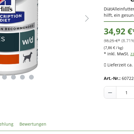
DiätAlleinfutt
hilft, ein gesu
34,92 €
38,25 €*
(8.71%
(7,86 € / kg)
* inkl. MwSt.
z
Lieferzeit ca.
Art.-Nr.:
60722
ehlung
Bewertungen