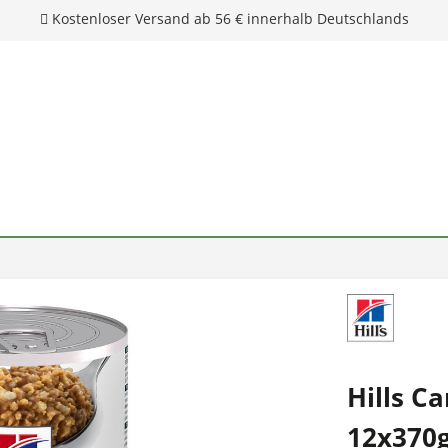
Hills C
12x370