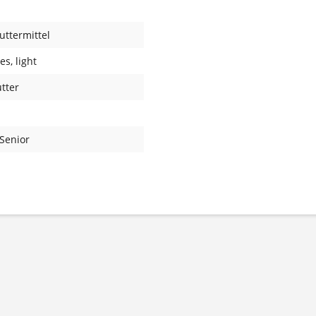
futtermittel
tes
, light
tter
 Senior