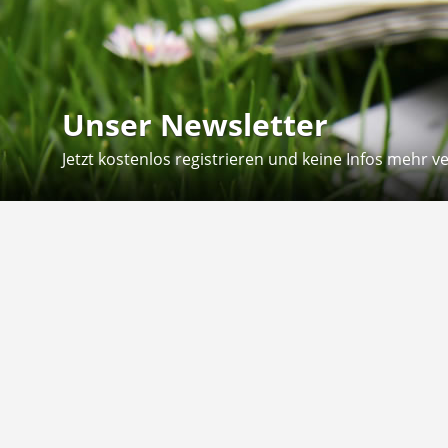
Unser Newsletter
Jetzt kostenlos registrieren und keine Infos mehr v
Kontakt
Hilfe
Sie erreichen uns telefonisch:
Kontaktfo
Mo - Fr: 8.30 - 12.30 Uhr
Zahlung &
Reklamati
Telefon: 02804 - 18 29 27 0
E-Mail: info@fuetternundfit.de
Retouren
FAQ