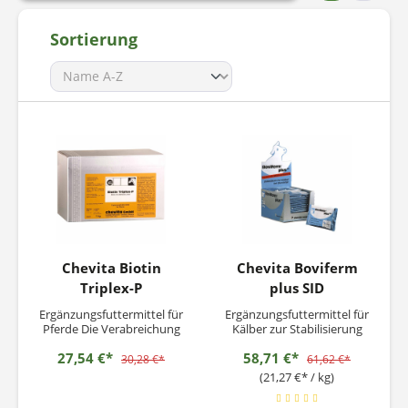
Sortierung
Chevita Biotin
Chevita Boviferm
Triplex-P
plus SID
Ergänzungsfuttermittel für
Ergänzungsfuttermittel für
Pferde Die Verabreichung
Kälber zur Stabilisierung
von Biotin ist eine der
des Wasser- und
27,54 €*
58,71 €*
wenigen Möglichkeiten, die
Elektolythaushaltes.
30,28 €*
61,62 €*
Beschaffenheit des
Boviferm® plus SID dient
(21,27 €* / kg)
Hufhornes nachhaltig zu
der Rehydrieung bei
verbessern. Nach erfolgter
Durchfall und versorgt das