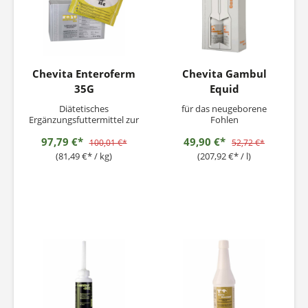
Chevita Enteroferm
Chevita Gambul
35G
Equid
Diätetisches
für das neugeborene
Ergänzungsfuttermittel zur
Fohlen
Stabilisierung der
97,79 €*
49,90 €*
physiologischen
100,01 €*
52,72 €*
Verdauung für Ferkel und
(81,49 €* / kg)
(207,92 €* / l)
Kälber