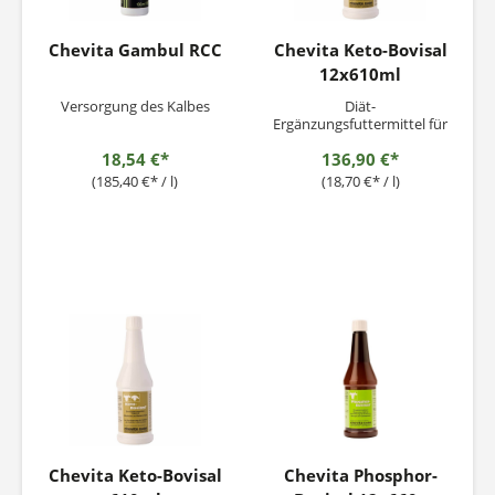
Chevita Gambul RCC
Chevita Keto-Bovisal
12x610ml
Versorgung des Kalbes
Diät-
Ergänzungsfuttermittel für
Milchkühe und
18,54 €*
136,90 €*
Mutterschafe Zur
Verringerung der Gefahr
(185,40 €* / l)
(18,70 €* / l)
der Ketose - Azetonämie
Fütterungshinweis: Bei
Anzeichen von Ketose wie
Fressunlust, Absinken der
Milchleistung, Anstieg der
Betahydroxybutyrat
(BHBA)-Werte, sowie...
Chevita Keto-Bovisal
Chevita Phosphor-