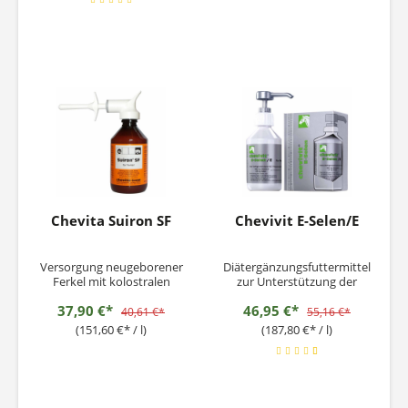
Chevita Suiron SF
Chevivit E-Selen/E
Versorgung neugeborener
Diätergänzungsfuttermittel
Ferkel mit kolostralen
zur Unterstützung der
Schutzstoffen zur raschen
Vorbereitung auf und der
37,90 €*
46,95 €*
Erhöhung der
Erholung von sportlicher
40,61 €*
55,16 €*
Widerstandskraft.
Anstrengung für Pferde.
(151,60 €* / l)
(187,80 €* / l)
Ergänzungsfuttermittel,
Fütterungshinweis:2 ml (=
flüssig für Ferkel
1 Dosierhub) pro Pferd und
Fütterungshinweis: 2 ml (=
Tag über das Futter oder
1 Dosiereinheit = 1
direkt ins Maul
Pumpstoß) pro Ferkel
verabreichen. Bis zu 8