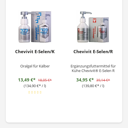
innerhalb der ersten 6
Wochen vor...
Lebensstunden...
Chevivit E-Selen/K
Chevivit E-Selen/R
Oralgel für Kälber
Ergänzungsfuttermittel für
Kühe Chevivit® E-Selen R
kann in der ökologischen
13,49 €*
34,95 €*
Produktion gemäß den
18,05 €*
39,14 €*
Verordnungen (EG) Nr.
(134,90 €* / l)
(139,80 €* / l)
834/2007 und (EG)
889/2008 verwendet
werden.
Diätergänzungsfuttermittel
zur Unterstützung der
Vorbereitung auf Östrus
und Reproduktion...