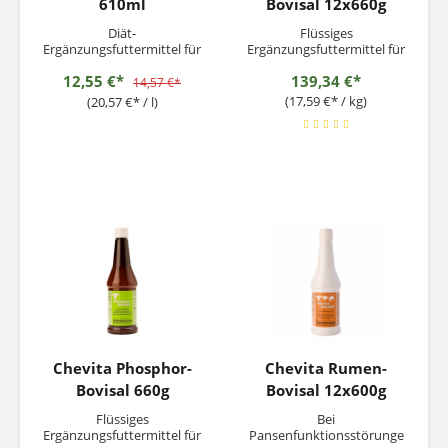
610ml
Bovisal 12x660g
Diät-
Flüssiges
Ergänzungsfuttermittel für
Ergänzungsfuttermittel für
Milchkühe und
Kühe Etwa 2/3 aller
12,55 €*
139,34 €*
Mutterschafe Zur
aufgrund von Gebärparese
14,57 €*
Verringerung der Gefahr
festliegenden Kühe weisen
(17,59 €* / kg)
(20,57 €* / l)
der Ketose - Azetonämie
sowohl subnornale
Fütterungshinweis: Bei
Phosphor- als auch
Anzeichen von Ketose wie
Calcium-Serumspiegel auf.
Fressunlust, Absinken der
In Verbindung mit einer
Milchleistung, Anstieg der
Calcium-lnfusionstherapie
Betahydroxybutyrat
verkürzt Phosphor-Bovisal
(BHBA)-Werte, sowie...
deutlich...
Chevita Phosphor-
Chevita Rumen-
Bovisal 660g
Bovisal 12x600g
Flüssiges
Bei
Ergänzungsfuttermittel für
Pansenfunktionsstörunge