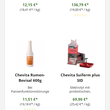
Kühe Etwa 2/3 aller
n, Fressunlust und Azidose
12,15 €*
136,79 €*
aufgrund von Gebärparese
festliegenden Kühe weisen
(18,41 €* / kg)
(19,00 €* / kg)
sowohl subnornale
Phosphor- als auch
Calcium-Serumspiegel auf.
In Verbindung mit einer
Calcium-lnfusionstherapie
verkürzt Phosphor-Bovisal
deutlich...
Chevita Rumen-
Chevita Suiferm plus
Bovisal 600g
SID
Bei
Elektrolyt mit
Pansenfunktionsstörunge
probiotischen,
n, Fressunlust und
milchsäurebildenden
11,51 €*
69,90 €*
Azidosae
Bakterien und Vitaminen
für Ferkel
(19,18 €* / kg)
(25,42 €* / kg)