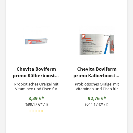
Huferneuerung durch die
Kalb mit Elektrolyten,
Zufütterung von Biotin
basich wirksamen
Triplex-P sollte ständig
Puffersubstanzen, Energie,
weiter...
milchsäurebildenden...
Chevita Boviferm
Chevita Boviferm
primo Kälberbooster
primo Kälberbooster
1 Doser
12 Doser
Probiotisches Oralgel mit
Probiotisches Oralgel mit
Vitaminen und Eisen für
Vitaminen und Eisen für
Kälber
Kälber
8,39 €*
92,76 €*
(699,17 €* / l)
(644,17 €* / l)