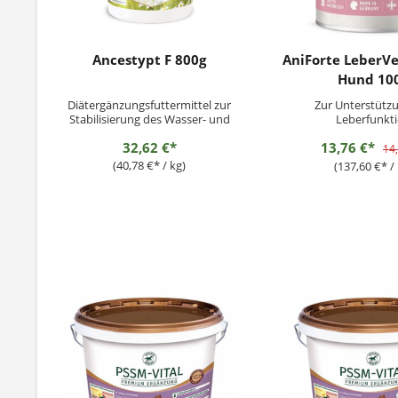
Ancestypt F 800g
AniForte LeberVe
Hund 10
Diätergänzungsfuttermittel zur
Zur Unterstütz
Stabilisierung des Wasser- und
Leberfunkt
Elektrolythaushalts zur
32,62 €*
13,76 €*
Unterstützung der physiologischen
14
Verdauung für Kälber, Schweine,
(40,78 €* / kg)
(137,60 €* / 
Lämmer, Ziegenlämmer und
Fohlen