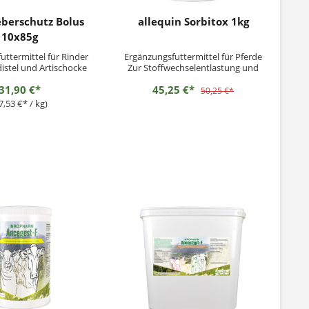
eberschutz Bolus
allequin Sorbitox 1kg
10x85g
uttermittel für Rinder
Ergänzungsfuttermittel für Pferde
istel und Artischocke
Zur Stoffwechselentlastung und
Schadstoffbindung
31,90 €*
45,25 €*
Fütterungshinweis:Tagesmenge
50,25 €*
pro 600kg Körpergewicht:2×30g
7,53 €* / kg)
unter das Futter mischen.1
gestrichener Messlöffel (ML)
enthält ca. 15g.Maximale
Tagesmenge pro 600kg
Körpergewicht...