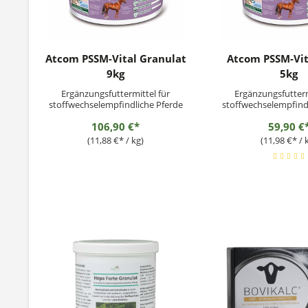
Atcom PSSM-Vital Granulat
Atcom PSSM-Vita
9kg
5kg
Ergänzungsfuttermittel für
Ergänzungsfutterm
stoffwechselempfindliche Pferde
stoffwechselempfind
106,90 €*
59,90 €
(11,88 €* / kg)
(11,98 €* / 