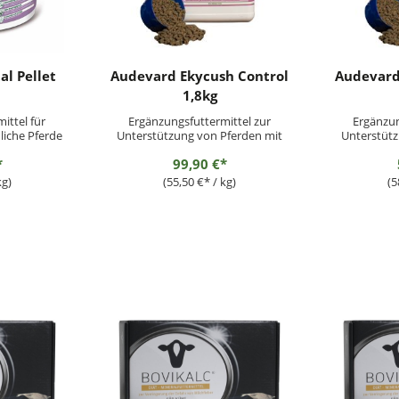
l Pellet
Audevard Ekycush Control
Audevard
1,8kg
ittel für
Ergänzungsfuttermittel zur
Ergänzun
liche Pferde
Unterstützung von Pferden mit
Unterstütz
Cushing
*
99,90 €*
SyndromFütterungsempfehlung:1
SyndromFüt
Messlöffel einmal täglich.Die Dosis
Messlöffel e
kg)
(55,50 €* / kg)
(5
kann nach Rücksprache mit Ihrem
kann nach R
Tierarzt individuell angepasst
Tierarzt i
werden.EKYCUSH CONTROL kann
werden.EK
ganzjährig verabreicht werden....
ganzjährig 