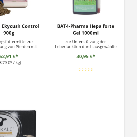
 Ekycush Control
BAT4-Pharma Hepa forte
900g
Gel 1000ml
gsfuttermittel zur
zur Unterstützung der
ung von Pferden mit
Leberfunktion durch ausgewählte
Cushing
Kräuter
52,91 €*
30,95 €*
terungsempfehlung:1
inmal täglich.Die Dosis
8,79 €* / kg)
ücksprache mit Ihrem
ndividuell angepasst
YCUSH CONTROL kann
verabreicht werden....