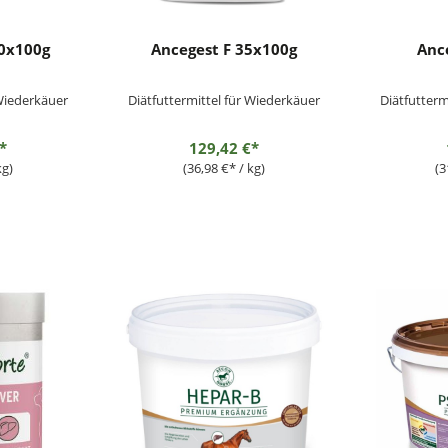
00x100g
Ancegest F 35x100g
Anc
 Wiederkäuer
Diätfuttermittel für Wiederkäuer
Diätfutterm
*
129,42 €*
kg)
(36,98 €* / kg)
(3