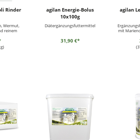
li Rinder
agilan Energie-Bolus
agilan L
10x100g
n, Wermut,
Diätergänzungsfuttermittel
Ergänzungsf
nd reinem
mit Mariend
n
*
31,90 €*
kg)
(3