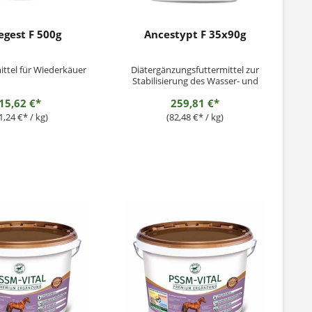
egest F 500g
Ancestypt F 35x90g
ittel für Wiederkäuer
Diätergänzungsfuttermittel zur
Stabilisierung des Wasser- und
Elektrolythaushalts zur
15,62 €*
259,81 €*
Unterstützung der physiologischen
Verdauung für Kälber, Schweine,
1,24 €* / kg)
(82,48 €* / kg)
Lämmer, Ziegenlämmer und
Fohlen