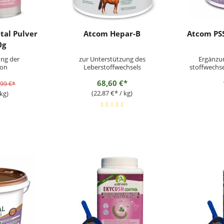
tal Pulver
Atcom Hepar-B
Atcom PSS
0g
ung der
zur Unterstützung des
Ergänzun
ion
Leberstoffwechsels
stoffwechse
68,60 €*
,99 €*
(22,87 €* / kg)
kg)