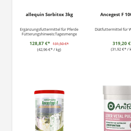
allequin Sorbitox 3kg
Ancegest F 1
Ergänzungsfuttermittel für Pferde
Diätfuttermittel für
Fütterungshinweis:Tagesmenge
pro 600 kg Körpergewicht: 2 × 30 g
128,87 €*
319,20 €
(jeweils 1,5 Messlöffel) unter das
131,50 €*
Futter mischen. Maximale
(31,92 €* / 
(42,96 €* / kg)
Tagesmenge pro 600 kg
Körpergewicht (Pflichtangabe): 125
g Die gleichzeitige orale
Verabreichung...