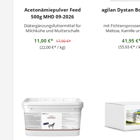
Acetonämiepulver Feed
agilan Dystan Bo
500g MHD 09-2026
Diätergänzungsfuttermittel für
mit Fichtensprosse
Milchkühe und Mutterschafe
Melisse, Kamille u
Apfelpekti
11,00 €*
41,95 €
17,90 €*
(55,93 €* / 
(22,00 €* / kg)