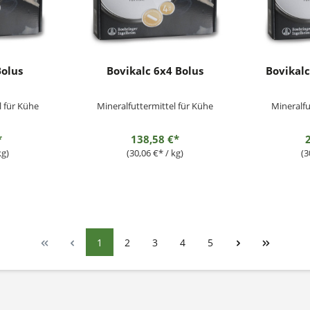
Bolus
Bovikalc 6x4 Bolus
Bovikalc
l für Kühe
Mineralfuttermittel für Kühe
Mineralfu
*
138,58 €*
kg)
(30,06 €* / kg)
(3
1
2
3
4
5