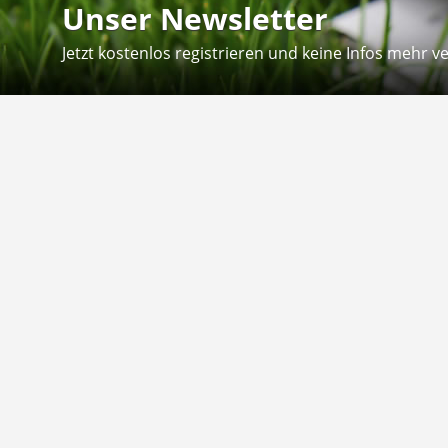
Unser Newsletter
Jetzt kostenlos registrieren und keine Infos mehr v
Kontakt
Hilfe
Sie erreichen uns telefonisch:
Kontaktfo
Mo - Fr: 8.30 - 12.30 Uhr
Zahlung &
Reklamati
Telefon: 02804 - 18 29 27 0
E-Mail: info@fuetternundfit.de
Retouren
FAQ