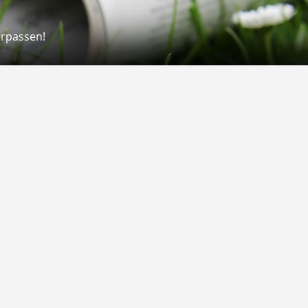
erpassen!
Rechtliches
rmular
Impressum
 Versand
AGB
on
Widerrufsrecht
Datenschutz
Gutscheine
Barrierefreiheit
Vertrag widerrufen