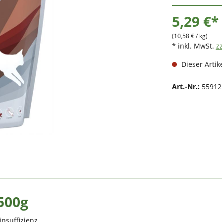
5,29 €*
(10,58 € / kg)
* inkl. MwSt.
z
Dieser Artike
Art.-Nr.:
55912
500g
insuffizienz