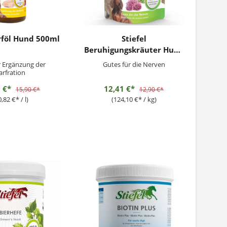
arföl Hund 500ml
Stiefel
Beruhigungskräuter Hund
100g
r Ergänzung der
Gutes für die Nerven
arfration
1 €*
12,41 €*
15,90 €*
12,90 €*
,82 €* / l)
(124,10 €* / kg)