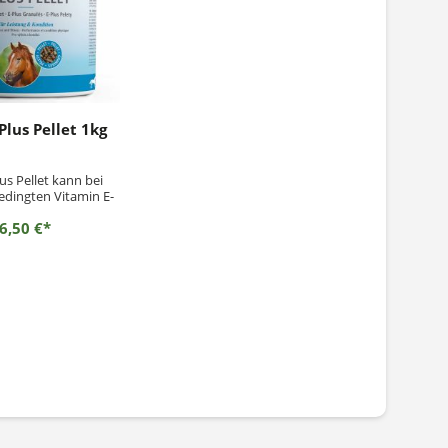
 Plus Pellet 1kg
lus Pellet kann bei
edingten Vitamin E-
scheinungen zur
6,50 €*
der Ration dienen.
 an Vitamin E und
ur Beeinträchtigung
ungsbereitschaft,
und Belastbarkeit
Stiefel E-Plus...