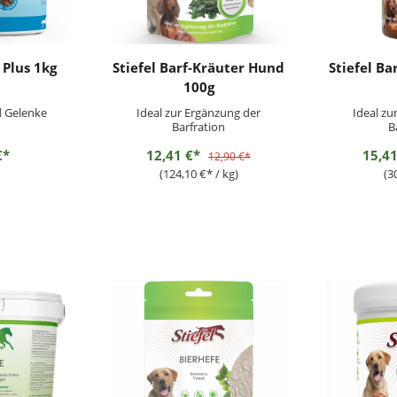
 Plus 1kg
Stiefel Barf-Kräuter Hund
Stiefel B
100g
 Gelenke
Ideal zur Ergänzung der
Ideal zu
Barfration
B
€*
12,41 €*
15,4
12,90 €*
(124,10 €* / kg)
(30