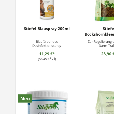
Stiefel Blauspray 200ml
Stiefe
Bockshornklee
Blaufärbendes
Zur Regulierung 
Desinfektionsspray
Darm-Tra
Desinfektionsmittel Stiefel
11,29 €*
23,90 
Blauspray ist ein blau färbendes
Desinfektionsspray, zum Reinigen
(56,45 €* / l)
und Desinfizieren. Stiefel
Blauspray ist ein blau färbendes
Desinfektionsspray, zum Reinigen
und zur Desinfektion von Stall...
Neu