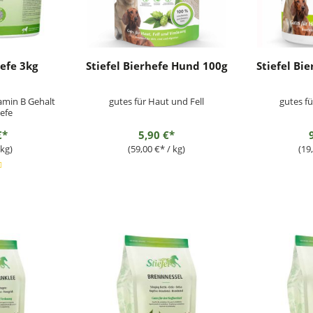
hefe 3kg
Stiefel Bierhefe Hund 100g
Stiefel Bi
amin B Gehalt
gutes für Haut und Fell
gutes fü
efe
€*
5,90 €*
 kg)
(59,00 €* / kg)
(19