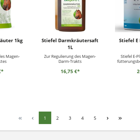
äuter 1kg
Stiefel Darmkräutersaft
Stiefel E
1L
des Magen-
Zur Regulierung des Magen-
Stiefel E-P
ktes
Darm-Trakts
fütterungsb
Mangeler
€*
16,75 €*
2
Aufwertung 
Ein Mangel
Selen kann z
der Leist
Kondition 
führen. 
1
2
3
4
5