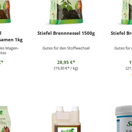
l
Stiefel Brennnessel 1500g
Stiefel B
samen 1kg
des Magen-
Gutes für den Stoffwechsel
Gutes für
ktes
€*
28,95 €*
1
(19,30 €* / kg)
(21