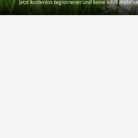
Jetzt kostenlos registrieren und keine Infos mehr v
Kontakt
Hilfe
Sie erreichen uns telefonisch:
Kontaktfo
Mo - Fr: 8.30 - 12.30 Uhr
Zahlung &
Reklamati
Telefon: 02804 - 18 29 27 0
E-Mail: info@fuetternundfit.de
Retouren
FAQ