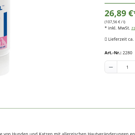
26,89 €
(107,56 € / l)
* inkl. MwSt.
z
Lieferzeit ca.
Art.-Nr.:
2280
ege von Hunden und Katzen mit allergischen Hautveränderungen en