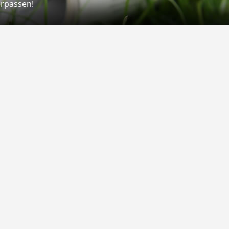
erpassen!
Rechtliches
rmular
Impressum
 Versand
AGB
on
Widerrufsrecht
Datenschutz
Gutscheine
Barrierefreiheit
Vertrag widerrufen