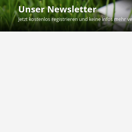
Unser Newsletter
Jetzt kostenlos registrieren und keine Infos mehr v
Kontakt
Hilfe
Sie erreichen uns telefonisch:
Kontaktfo
Mo - Fr: 8.30 - 12.30 Uhr
Zahlung &
Reklamati
Telefon: 02804 - 18 29 27 0
E-Mail: info@fuetternundfit.de
Retouren
FAQ