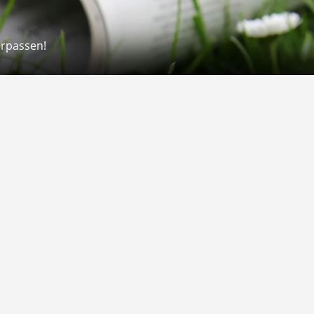
erpassen!
Rechtliches
rmular
Impressum
 Versand
AGB
on
Widerrufsrecht
Datenschutz
Gutscheine
Barrierefreiheit
Vertrag widerrufen