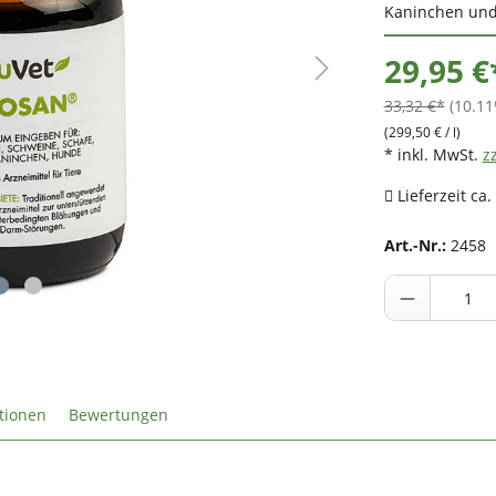
Kaninchen un
29,95 €
33,32 €*
(10.11
(299,50 € / l)
* inkl. MwSt.
z
Lieferzeit ca.
Art.-Nr.:
2458
tionen
Bewertungen