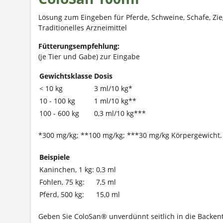
Lösung zum Eingeben für Pferde, Schweine, Schafe, Z
Traditionelles Arzneimittel
Fütterungsempfehlung:
(je Tier und Gabe) zur Eingabe
Gewichtsklasse
Dosis
< 10 kg
3 ml/10 kg*
10 - 100 kg
1 ml/10 kg**
100 - 600 kg
0,3 ml/10 kg***
*300 mg/kg; **100 mg/kg; ***30 mg/kg Körpergewicht.
Beispiele
Kaninchen, 1 kg:
0,3 ml
Fohlen, 75 kg:
7,5 ml
Pferd, 500 kg:
15,0 ml
Geben Sie ColoSan® unverdünnt seitlich in die Backen