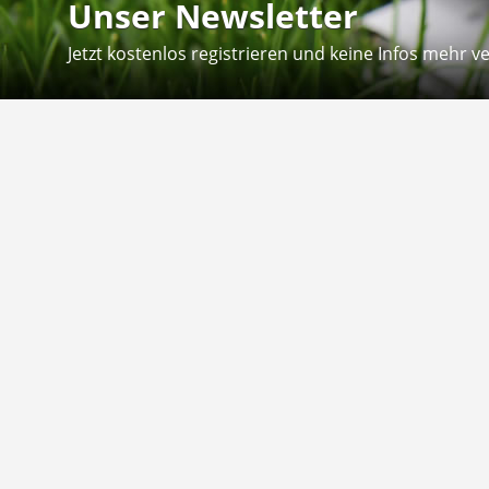
Unser Newsletter
Jetzt kostenlos registrieren und keine Infos mehr v
Kontakt
Hilfe
Sie erreichen uns telefonisch:
Kontaktfo
Mo - Fr: 8.30 - 12.30 Uhr
Zahlung &
Reklamati
Telefon: 02804 - 18 29 27 0
E-Mail: info@fuetternundfit.de
Retouren
FAQ