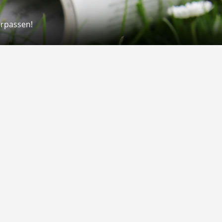
erpassen!
Rechtliches
rmular
Impressum
 Versand
AGB
on
Widerrufsrecht
Datenschutz
Gutscheine
Barrierefreiheit
Vertrag widerrufen