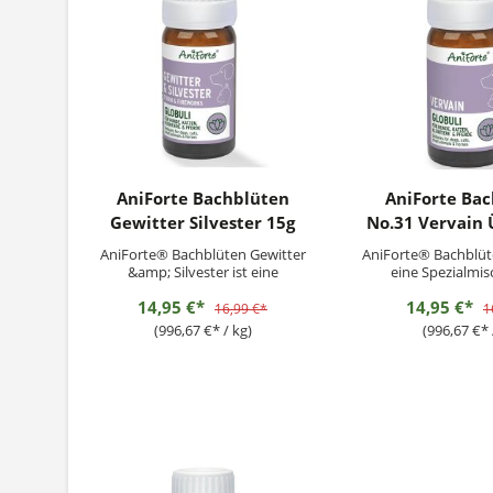
AniForte Bachblüten
AniForte Ba
Gewitter Silvester 15g
No.31 Vervain
15g
AniForte® Bachblüten Gewitter
AniForte® Bachblüte
&amp; Silvester ist eine
eine Spezialmis
Spezialmischung für Hunde,
Haustiere, die in
14,95 €*
14,95 €*
Katzen, Kleintiere und Pferde.Sie
Situationen übe
16,99 €*
1
werden aus natürlichen,
hyperaktiv reagiere
(996,67 €* / kg)
(996,67 €* 
pflanzlichen und hochwertigen
bändigen sind.
Inhaltsstoffen in Deutschland
pflanzlichen Globul
hergestellt.
die Tiere bei Hekt
Ergänzungsfuttermittel für Hunde
und können 
und...