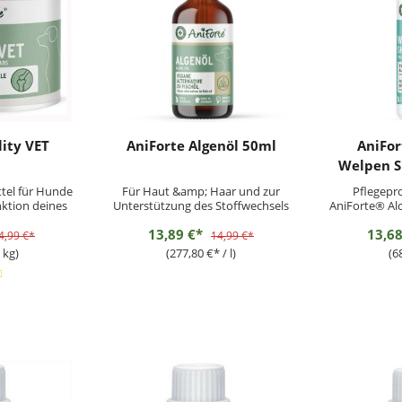
lity VET
AniForte Algenöl 50ml
AniFor
Welpen 
tel für Hunde
Für Haut &amp; Haar und zur
Pflegepr
ktion deines
Unterstützung des Stoffwechsels
AniForte® Al
die optimale
Welpen e
13,89 €*
13,6
 enthaltenen
Substanzen
4,99 €*
14,99 €*
ürliche Weise
kontrolliert
 kg)
(277,80 €* / l)
(68
r Adult und
kombinier
ioren-Hunde
Fettsäuren. E
t.
und kleinere
ung:Hunde...
Wirk