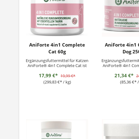
AniForte 4in1 Complete
AniForte 4in1
Cat 60g
Dog 25
Ergänzungsfuttermittel für Katzen
Ergänzungsfuttermit
AniForte® 4in1 Complete Cat ist
AniForte® 4in1 Com
mit wertvollen Naturstoffen, wie
mit wertvollen Natu
17,99 €*
21,34 €*
Kollagenpulver, Acai Pulver und
Bierhefe, Hagebutt
19,99 €*
2
Tobinamburpulver eine rein
Grünlippmuschelpul
(299,83 €* / kg)
(85,36 €* /
pflanzliche Rundumversorgung
pflanzliche Rund
für Deine Katze. Das hochwertige
für Deinen Hu
Naturprodukt liefert einen
hochwertige Naturpr
wertvollen...
einen..