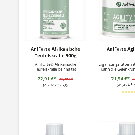
AniForte Afrikanische
AniForte Agi
Teufelskralle 500g
AniForte® Afrikanische
Ergänzungsfuttermit
Teufelskralle beinhaltet
Kann die Gelenkfun
gemahlene Teufelskrallenwurzel
Vierbeiners durch 
22,91 €*
21,94 €*
und kann so dazu beitragen, den
Versorgung mit den
24,99 €*
2
gesamten Bewegungsapparat
Rohstoffen auf nat
(45,82 €* / kg)
(91,42 €* /
sowie die normale
unterstützen. Fü
Gelenkfunktion Deines Lieblings
insbesondere Sen
auf natürliche Weise positiv zu
geeigne
unterstützen. Unsere
Fütterungsempfehl
Teufelskralle...