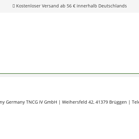
Unsere Hotline: 0 28 04 - 18 29 27 0
y Germany TNCG IV GmbH | Weihersfeld 42, 41379 Brüggen | Telef