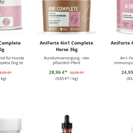
 Complete
AniForte 4in1 Complete
AniForte 
0g
Horse 3kg
tel für Hunde
Rundumversorgung - rein
4in1: F
plete Dog ist
pflanzlich Pferd
Immunsyst
rstoffen, wie
V
28,96 €*
24,9
enschalen und
4,99 €*
33,99 €*
ver eine rein
 kg)
(9,65 €* / kg)
(83
umversorgung
nd. Das
odukt liefert
.