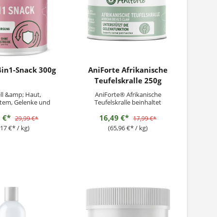
4in1-Snack 300g
AniForte Afrikanische
Teufelskralle 250g
ell &amp; Haut,
AniForte® Afrikanische
em, Gelenke und
Teufelskralle beinhaltet
erdauung
gemahlene Teufelskrallenwurzel
5 €*
16,49 €*
und kann so dazu beitragen, den
29,99 €*
17,99 €*
gesamten Bewegungsapparat
,17 €* / kg)
(65,96 €* / kg)
sowie die normale
Gelenkfunktion Deines Lieblings
auf natürliche Weise positiv zu
unterstützen. Unsere
Teufelskralle...