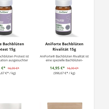
e Bachblüten
AniForte Bachblüten
otest 15g
Rivalität 15g
chblüten Protest ist
AniForte® Bachblüten Rivalität ist
ation ausgesuchter
eine spezielle Bachblüten-
 die vor allem bei
Kombination für Haustiere mit
5 €*
14,95 €*
penstigen und
aggressivem Verhalten gegenüber
16,99 €*
16,99 €*
nden Haustieren zu
Artgenossen. Die rein pflanzlichen
,67 €* / kg)
(996,67 €* / kg)
len sind. Das
Globuli unterstützen die Tiere bei
 kann die Erziehung
Aggressivität, Stress und Unruhe.
einers unterstützen
Ergänzungsfuttermittel...
re auf schonende...