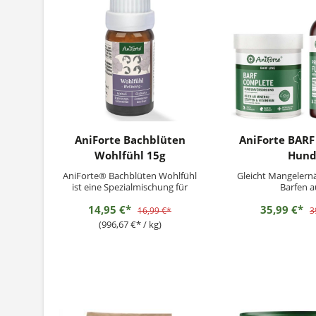
AniForte Bachblüten
AniForte BARF 
Wohlfühl 15g
Hun
AniForte® Bachblüten Wohlfühl
Gleicht Mangelern
ist eine Spezialmischung für
Barfen a
Hunde, Katzen, Kleintiere und
14,95 €*
35,99 €*
Pferde. Sie werden aus
16,99 €*
3
natürlichen, pflanzlichen und
(996,67 €* / kg)
hochwertigen Inhaltsstoffen in
Deutschland hergestellt.
Ergänzungsfuttermittel für Hunde
und Katzen
Fütterungsempfehlung:...