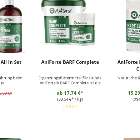
All In Set
AniForte BARF Complete
AniForte
d
C
ährung beim
Ergänzungsfuttermittel für Hunde
Natürliche
us
AniForte® BARF Complete ist die
natürliche, ausgewogene und
ab
17,74 €*
15,2
artgerechte Rundumversorgung
9,99 €*
für Deinen Hund. Die Spezial-
(33,64 €* / kg)
(254
Zusatz-Mischung mit Kräutern
bietet Deinem Hund die
notwendigen Nährstoffe, die er
täglich für ein...