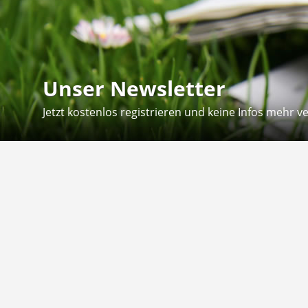
Unser Newsletter
Jetzt kostenlos registrieren und keine Infos mehr v
Kontakt
Hilfe
Sie erreichen uns telefonisch:
Kontaktfo
Mo - Fr: 8.30 - 12.30 Uhr
Zahlung &
Reklamati
Telefon: 02804 - 18 29 27 0
E-Mail: info@fuetternundfit.de
Retouren
FAQ