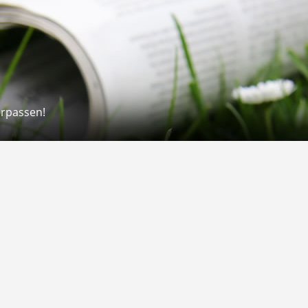
erpassen!
Rechtliches
rmular
Impressum
 Versand
AGB
on
Widerrufsrecht
Datenschutz
Gutscheine