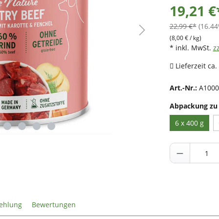
19,21 €
22,99 €*
(16.44
(8,00 € / kg)
* inkl. MwSt.
z
Lieferzeit ca.
Art.-Nr.:
A1000
Abpackung zu
6 x 400 g
ehlung
Bewertungen