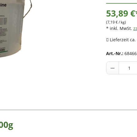
53,89 €
(7,19 € / kg)
* inkl. MwSt.
z
Lieferzeit ca.
Art.-Nr.:
68466
500g