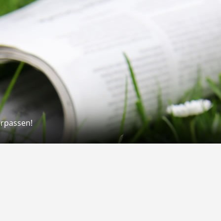
erpassen!
Rechtliches
rmular
Impressum
 Versand
AGB
on
Widerrufsrecht