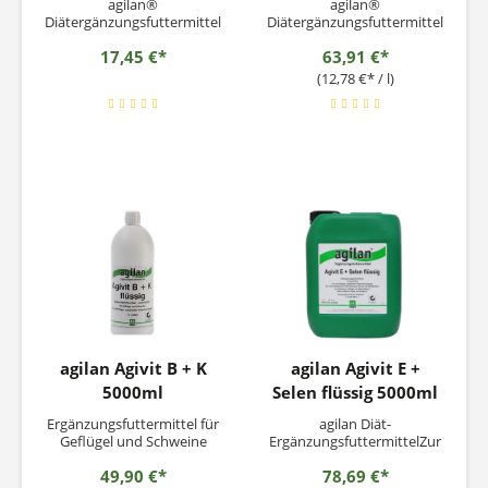
agilan®
agilan®
Diätergänzungsfuttermittel
Diätergänzungsfuttermittel
Zur Unterstützung der
Zur Unterstützung der
17,45 €*
63,91 €*
Vorbereitung auf Östrus
Vorbereitung auf Östrus
und Reproduktion bei
und Reproduktion bei
(12,78 €* / l)
Schweinen, Geflügel,
Schweinen, Geflügel,
Pferden und Wiederkäuern
Pferden und Wiederkäuern
Empfohlene
Empfohlene
Fütterungsdauer: · Kühe:
Fütterungsdauer:· Kühe:
zwei Wochen vor Ende der
zwei Wochen vor Ende der
Trächtigkeit bis zur
Trächtigkeit bis zur
Bestätigung der nächsten...
Bestätigung der nächsten...
agilan Agivit B + K
agilan Agivit E +
5000ml
Selen flüssig 5000ml
Ergänzungsfuttermittel für
agilan Diät-
Geflügel und Schweine
ErgänzungsfuttermittelZur
kurzfristigen zusätzlichen
49,90 €*
78,69 €*
Vitaminversorgung Zur