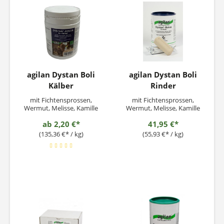
Stück pro Tag mit
handelsüblichen...
agilan Dystan Boli
agilan Dystan Boli
Kälber
Rinder
mit Fichtensprossen,
mit Fichtensprossen,
Wermut, Melisse, Kamille
Wermut, Melisse, Kamille
und reinem Apfelpektin
und reinem Apfelpektin
ab
2,20 €*
41,95 €*
(135,36 €* / kg)
(55,93 €* / kg)