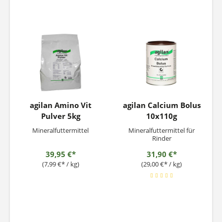
agilan Amino Vit
agilan Calcium Bolus
Pulver 5kg
10x110g
Mineralfuttermittel
Mineralfuttermittel für
Rinder
Einsatzempfehlung:Calciu
39,95 €*
31,90 €*
m Bolus basiert auf dem
besonders gut
(7,99 €* / kg)
(29,00 €* / kg)
verträglichem
Calciumformiat und ist
durch eine
bedarfsgerechte Dosierung
an Vitaminen A, D3 und E
ergänzt
Fütterungsempfehlung: 2