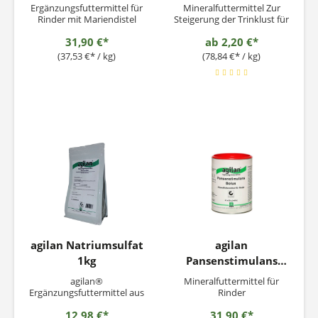
Ergänzungsfuttermittel für
Mineralfuttermittel Zur
Rinder mit Mariendistel
Steigerung der Trinklust für
und Artischocke
Kälber Einsatzempfehlung:
31,90 €*
ab
2,20 €*
Einer verringerten Trinklust
von Kälbern in Folge einer
(37,53 €* / kg)
(78,84 €* / kg)
stoffwechselbedingten
Übersäuerung kann durch
Neutralisation mit
Natriumbikarbonatboli als
Puffersubstanz
entgegengewirkt...
agilan Natriumsulfat
agilan
1kg
Pansenstimulans
Bolus 10x95g
agilan®
Mineralfuttermittel für
Ergänzungsfuttermittel aus
Rinder
Natriumsulfat und
12,98 €*
31,90 €*
Natriumchlorid für Pferde,