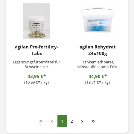
agilan Pro-fertility-
agilan Rehydrat
Tabs
24x100g
Ergänzungsfuttermittel für
Tränkemischbares,
Schweine zur
selbstauflösendes Diät-
Unterstützung der
Ergänzungsfuttermittel für
43,95 €*
44,90 €*
Fruchtbarkeit
Kälber und Ferkel
(10,99 €* / kg)
(18,71 €* / kg)
1
2