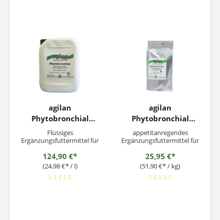
agilan
agilan
Phytobronchial
Phytobronchial
5Liter
Pulver 500g
Flüssiges
appetitanregendes
Ergänzungsfuttermittel für
Ergänzungsfuttermittel für
Kälber, Schweine, und
Kälber, Schweine, und
124,90 €*
25,95 €*
Geflügel
Geflügel
(24,98 €* / l)
(51,90 €* / kg)