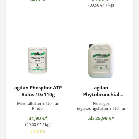
Rinder und
(33,58 €* / kg)
SchweineFütterungsempfe
hlung:Pferd: 0,5 - 1,0 g/kg
Körpergewicht Rind: 0,5 -
1,0 g/kg Körpergewicht
Schwein: 10 g / 200 kg
Körpergewicht Das
Produkt muss im
warmen...
agilan Phosphor ATP
agilan
Bolus 10x110g
Phytobronchial
1Liter
Mineralfuttermittel für
Flüssiges
Rinder
Ergänzungsfuttermittel für
Kälber, Schweine, und
31,90 €*
ab
25,99 €*
Geflügel
(29,00 €* / kg)