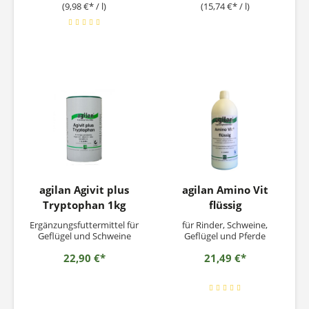
Unterstützung der
(9,98 €* / l)
(15,74 €* / l)
Vorbereitung auf Östrus
und Reproduktion bei
Schweinen, Geflügel und
Wiederkäuern
Einsatzempfehlung: Bei
besonderen
Leistungsanforderungen
sowie...
agilan Agivit plus
agilan Amino Vit
Tryptophan 1kg
flüssig
Ergänzungsfuttermittel für
für Rinder, Schweine,
Geflügel und Schweine
Geflügel und Pferde
22,90 €*
21,49 €*