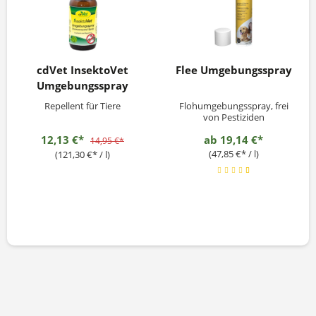
cdVet InsektoVet
Flee Umgebungsspray
Umgebungsspray
Repellent für Tiere
Flohumgebungsspray, frei
von Pestiziden
12,13 €*
ab
19,14 €*
14,95 €*
(47,85 €* / l)
(121,30 €* / l)