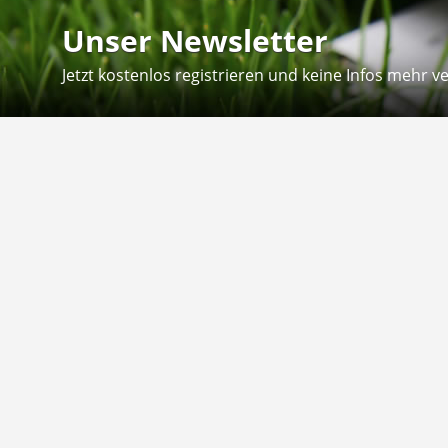
Unser Newsletter
Jetzt kostenlos registrieren und keine Infos mehr v
Kontakt
Hilfe
Sie erreichen uns telefonisch:
Kontaktfo
Mo - Fr: 8.30 - 12.30 Uhr
Zahlung &
Reklamati
Telefon: 02804 - 18 29 27 0
E-Mail: info@fuetternundfit.de
Retouren
FAQ