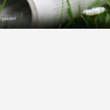
erpassen!
Rechtliches
rmular
Impressum
 Versand
AGB
on
Widerrufsrecht
Datenschutz
Gutscheine
Barrierefreiheit
Vertrag widerrufen