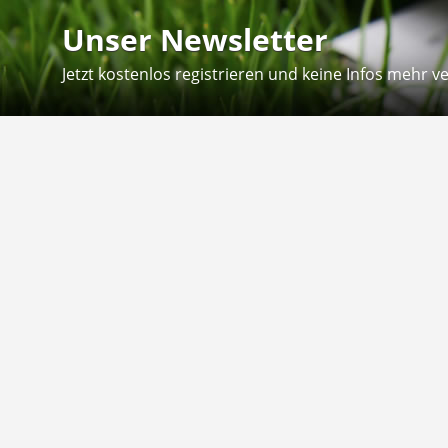
Unser Newsletter
Jetzt kostenlos registrieren und keine Infos mehr v
Kontakt
Hilfe
Sie erreichen uns telefonisch:
Kontaktfo
Mo - Fr: 8.30 - 12.30 Uhr
Zahlung &
Reklamati
Telefon: 02804 - 18 29 27 0
E-Mail: info@fuetternundfit.de
Retouren
FAQ