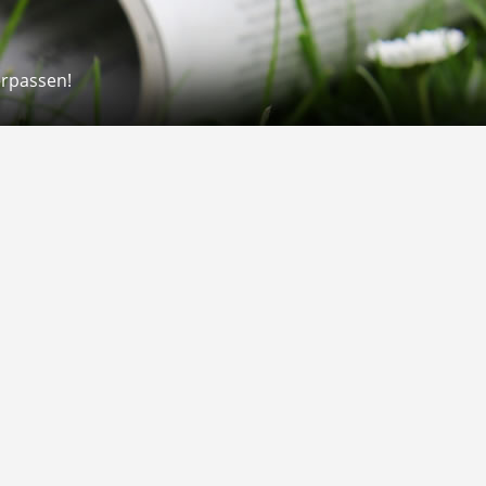
erpassen!
Rechtliches
rmular
Impressum
 Versand
AGB
on
Widerrufsrecht
Datenschutz
Gutscheine
Barrierefreiheit
Vertrag widerrufen