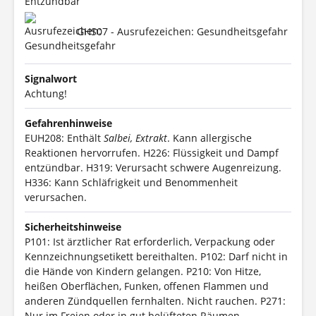
GHS07 - Ausrufezeichen: Gesundheitsgefahr
Signalwort
Achtung!
Gefahrenhinweise
EUH208: Enthält
Salbei, Extrakt
. Kann allergische
Reaktionen hervorrufen.
H226: Flüssigkeit und Dampf
entzündbar.
H319: Verursacht schwere Augenreizung.
H336: Kann Schläfrigkeit und Benommenheit
verursachen.
Sicherheitshinweise
P101: Ist ärztlicher Rat erforderlich, Verpackung oder
Kennzeichnungsetikett bereithalten.
P102: Darf nicht in
die Hände von Kindern gelangen.
P210: Von Hitze,
heißen Oberflächen, Funken, offenen Flammen und
anderen Zündquellen fernhalten. Nicht rauchen.
P271:
Nur im Freien oder in gut belüfteten Räumen