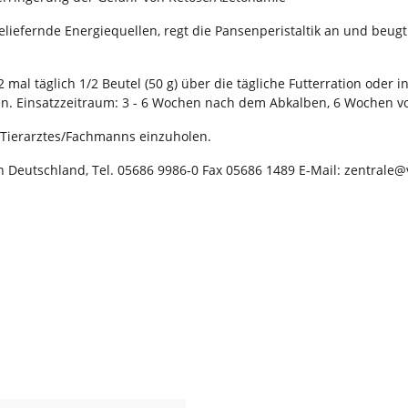
seliefernde Energiequellen, regt die Pansenperistaltik an und be
2 mal täglich 1/2 Beutel (50 g) über die tägliche Futterration ode
hen. Einsatzzeitraum: 3 - 6 Wochen nach dem Abkalben, 6 Wochen
s Tierarztes/Fachmanns einzuholen.
eutschland, Tel. 05686 9986-0 Fax 05686 1489 E-Mail: zentral