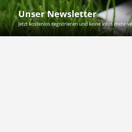
Unser Newsletter
Jetzt kostenlos registrieren und keine Infos mehr v
Kontakt
Hilfe
Sie erreichen uns telefonisch:
Kontaktfo
Mo - Fr: 8.30 - 12.30 Uhr
Zahlung &
Reklamati
Telefon: 02804 - 18 29 27 0
E-Mail: info@fuetternundfit.de
Retouren
FAQ