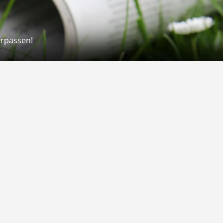
erpassen!
Rechtliches
rmular
Impressum
 Versand
AGB
on
Widerrufsrecht
Datenschutz
Gutscheine
Barrierefreiheit
Vertrag widerrufen