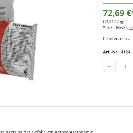
72,69 €
(14,54 € / kg)
* inkl. MwSt.
z
Lieferzeit ca.
Art.-Nr.:
4124
erringerung der Gefahr von Ketose/Azetonämie