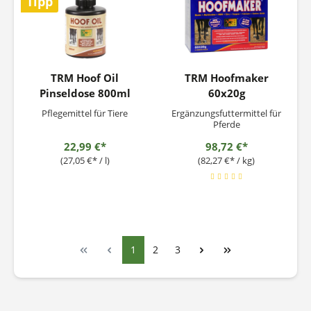
Tipp
TRM Hoof Oil
TRM Hoofmaker
Pinseldose 800ml
60x20g
Pflegemittel für Tiere
Ergänzungsfuttermittel für
Pferde
22,99 €*
98,72 €*
(27,05 €* / l)
(82,27 €* / kg)
1
2
3