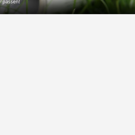
erpassen!
Rechtliches
rmular
Impressum
 Versand
AGB
on
Widerrufsrecht
Datenschutz
Gutscheine
Barrierefreiheit
Vertrag widerrufen