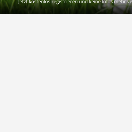
Jetzt kostenlos registrieren und keine Infos mehr v
Kontakt
Hilfe
Sie erreichen uns telefonisch:
Kontaktfo
Mo - Fr: 8.30 - 12.30 Uhr
Zahlung &
Reklamati
Telefon: 02804 - 18 29 27 0
E-Mail: info@fuetternundfit.de
Retouren
FAQ