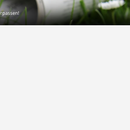
erpassen!
Rechtliches
rmular
Impressum
 Versand
AGB
on
Widerrufsrecht
Datenschutz
Gutscheine
Barrierefreiheit
Vertrag widerrufen