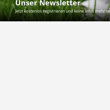
Unser Newsletter
Jetzt kostenlos registrieren und keine Infos mehr v
Kontakt
Hilfe
Sie erreichen uns telefonisch:
Kontaktfo
Mo - Fr: 8.30 - 12.30 Uhr
Zahlung &
Reklamati
Telefon: 02804 - 18 29 27 0
E-Mail: info@fuetternundfit.de
Retouren
FAQ