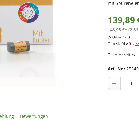
mit Spurenele
139,89 
143,95 €*
(2.82
(53,80 € / kg)
* inkl. MwSt.
z
Lieferzeit ca.
Art.-Nr.:
25640
ehlung
Bewertungen