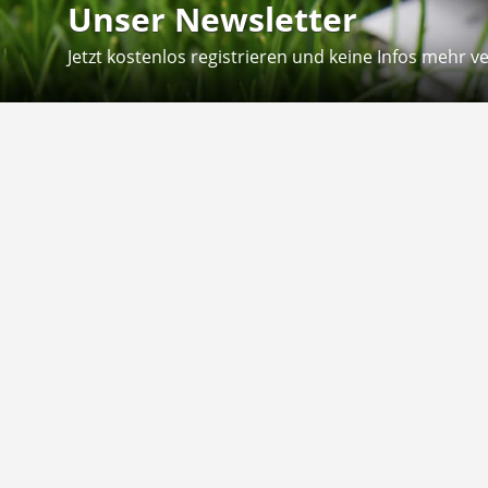
Unser Newsletter
Jetzt kostenlos registrieren und keine Infos mehr v
Kontakt
Hilfe
Sie erreichen uns telefonisch:
Kontaktfo
Mo - Fr: 8.30 - 12.30 Uhr
Zahlung &
Reklamati
Telefon: 02804 - 18 29 27 0
E-Mail: info@fuetternundfit.de
Retouren
FAQ