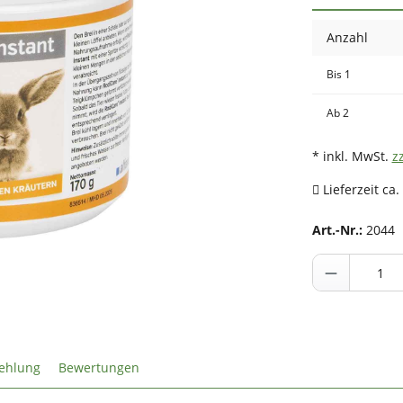
Anzahl
Bis
1
Ab
2
* inkl. MwSt.
z
Lieferzeit ca.
Art.-Nr.:
2044
ehlung
Bewertungen