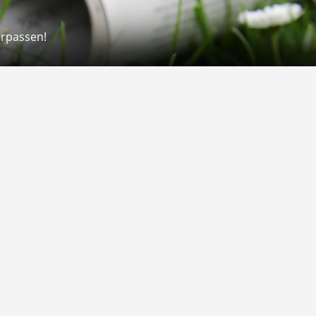
erpassen!
Rechtliches
rmular
Impressum
 Versand
AGB
on
Widerrufsrecht
Datenschutz
Gutscheine
Barrierefreiheit
Vertrag widerrufen