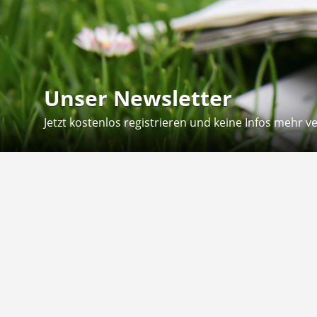
Unser Newsletter
Jetzt kostenlos registrieren und keine Infos mehr v
Kontakt
Hilfe
Sie erreichen uns telefonisch:
Kontaktfo
Mo - Fr: 8.30 - 12.30 Uhr
Zahlung &
Reklamati
Telefon: 02804 - 18 29 27 0
E-Mail: info@fuetternundfit.de
Retouren
FAQ