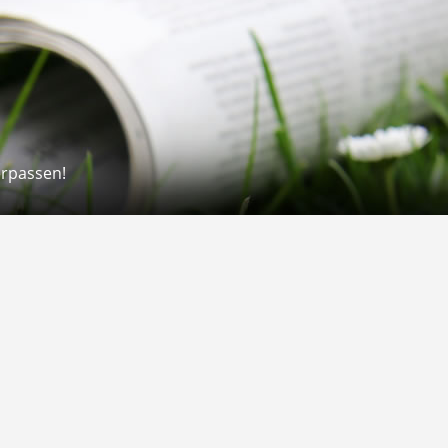
erpassen!
Rechtliches
rmular
Impressum
 Versand
AGB
on
Widerrufsrecht
Datenschutz
Gutscheine