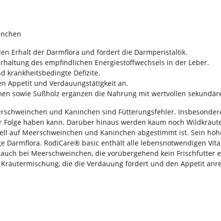
inchen
en Erhalt der Darmflora und fördert die Darmperistaltik.
erhaltung des empfindlichen Energiestoffwechsels in der Leber.
 krankheitsbedingte Defizite.
 Appetit und Verdauungstätigkeit an.
en sowie Süßholz ergänzen die Nahrung mit wertvollen sekundäre
erschweinchen und Kaninchen sind Fütterungsfehler. Insbesonde
r Folge haben kann. Darüber hinaus werden kaum noch Wildkräuter
eziell auf Meerschweinchen und Kaninchen abgestimmt ist. Sein hoh
e Darmflora. RodiCare® basic enthält alle lebensnotwendigen Vit
auch bei Meerschweinchen, die vorübergehend kein Frischfutter er
Kräutermischung, die die Verdauung fördert und den Appetit anre