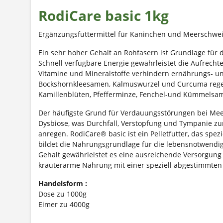
RodiCare basic 1kg
Ergänzungsfuttermittel für Kaninchen und Meerschwe
Ein sehr hoher Gehalt an Rohfasern ist Grundlage für d
Schnell verfügbare Energie gewährleistet die Aufrecht
Vitamine und Mineralstoffe verhindern ernährungs- und
Bockshornkleesamen, Kalmuswurzel und Curcuma regen
Kamillenblüten, Pfefferminze, Fenchel-und Kümmelsam
Der häufigste Grund für Verdauungsstörungen bei Me
Dysbiose, was Durchfall, Verstopfung und Tympanie zu
anregen. RodiCare® basic ist ein Pelletfutter, das sp
bildet die Nahrungsgrundlage für die lebensnotwendig
Gehalt gewährleistet es eine ausreichende Versorgung 
kräuterarme Nahrung mit einer speziell abgestimmten 
Handelsform :
Dose zu 1000g
Eimer zu 4000g