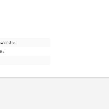
hweinchen
ttel