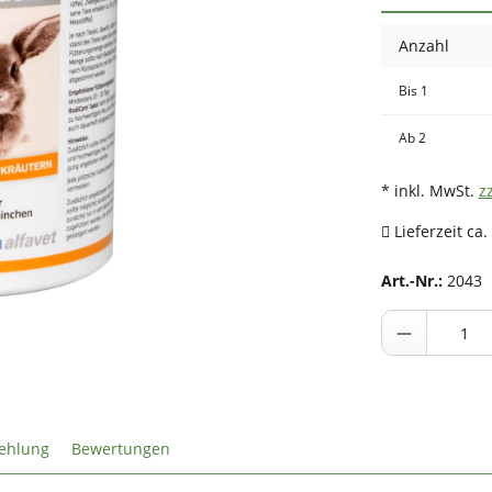
Anzahl
Bis
1
Ab
2
* inkl. MwSt.
z
Lieferzeit ca.
Art.-Nr.:
2043
ehlung
Bewertungen