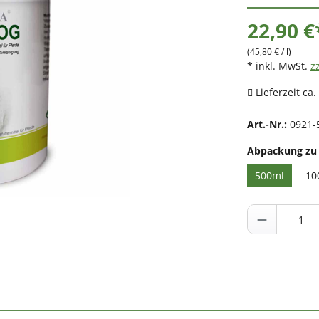
22,90 €
(45,80 € / l)
* inkl. MwSt.
z
Lieferzeit ca.
Art.-Nr.:
0921-
Abpackung zu
500ml
10