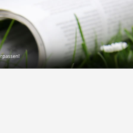
erpassen!
Rechtliches
rmular
Impressum
 Versand
AGB
on
Widerrufsrecht
Datenschutz