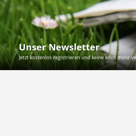
Unser Newsletter
Jetzt kostenlos registrieren und keine Infos mehr v
Kontakt
Hilfe
Sie erreichen uns telefonisch:
Kontaktfo
Mo - Fr: 8.30 - 12.30 Uhr
Zahlung &
Reklamati
Telefon: 02804 - 18 29 27 0
E-Mail: info@fuetternundfit.de
Retouren