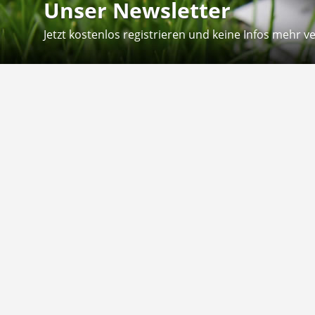
Unser Newsletter
Jetzt kostenlos registrieren und keine Infos mehr v
Kontakt
Hilfe
Sie erreichen uns telefonisch:
Kontaktfo
Mo - Fr: 8.30 - 12.30 Uhr
Zahlung &
Reklamati
Telefon: 02804 - 18 29 27 0
E-Mail: info@fuetternundfit.de
Retouren
FAQ