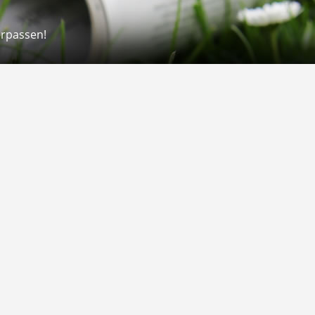
erpassen!
Rechtliches
rmular
Impressum
 Versand
AGB
on
Widerrufsrecht
Datenschutz
Gutscheine
Barrierefreiheit
Vertrag widerrufen