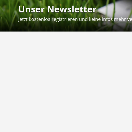
Unser Newsletter
Jetzt kostenlos registrieren und keine Infos mehr v
Kontakt
Hilfe
Sie erreichen uns telefonisch:
Kontaktfo
Mo - Fr: 8.30 - 12.30 Uhr
Zahlung &
Reklamati
Telefon: 02804 - 18 29 27 0
E-Mail: info@fuetternundfit.de
Retouren
FAQ