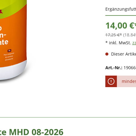
Ergänzungsfutt
14,00 €
17,25 €*
(18.84
* inkl. MwSt.
z
Dieser Artike
Art.-Nr.:
19066
mindes
te MHD 08-2026