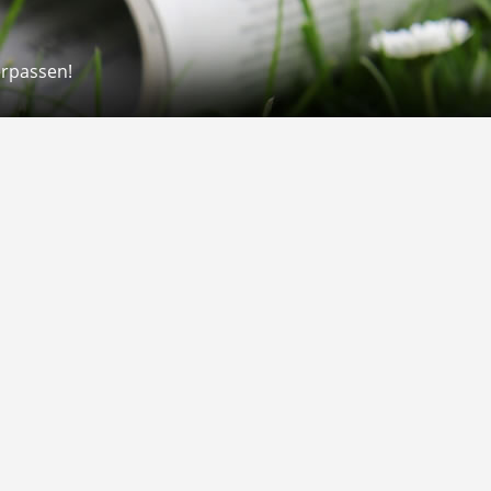
erpassen!
Rechtliches
rmular
Impressum
 Versand
AGB
on
Widerrufsrecht
Datenschutz
Gutscheine
Barrierefreiheit
Vertrag widerrufen