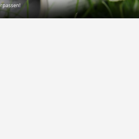
erpassen!
Rechtliches
rmular
Impressum
 Versand
AGB
on
Widerrufsrecht
Datenschutz
Gutscheine
Barrierefreiheit
Vertrag widerrufen