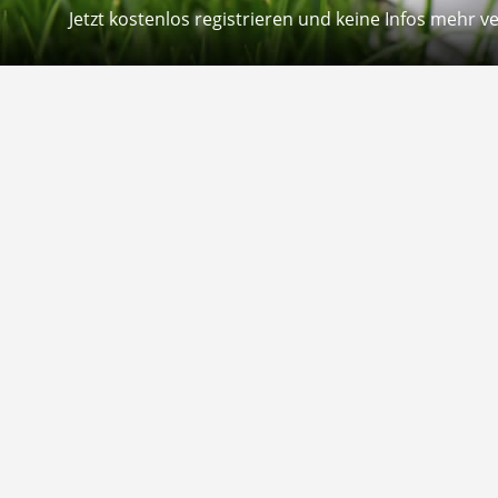
Jetzt kostenlos registrieren und keine Infos mehr v
Kontakt
Hilfe
Sie erreichen uns telefonisch:
Kontaktfo
Mo - Fr: 8.30 - 12.30 Uhr
Zahlung &
Reklamati
Telefon: 02804 - 18 29 27 0
E-Mail: info@fuetternundfit.de
Retouren
FAQ