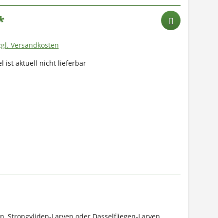
*
zgl. Versandkosten
l ist aktuell nicht lieferbar
n, Strongyliden-Larven oder Dasselfliegen-Larven