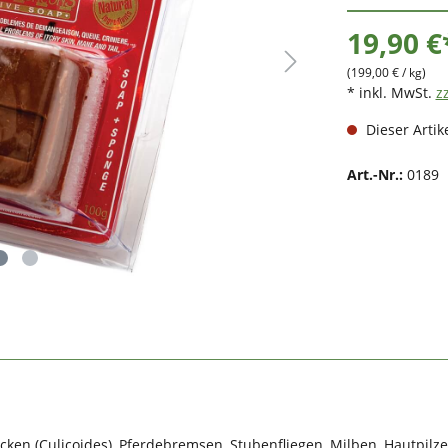
19,90 €
(199,00 € / kg)
* inkl. MwSt.
z
Dieser Artike
Art.-Nr.:
0189
cken (Culicoides), Pferdebremsen, Stubenfliegen, Milben, Hautpilze