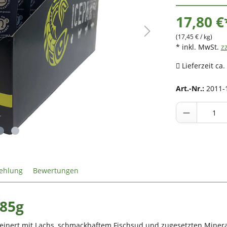
17,80 €
(17,45 € / kg)
* inkl. MwSt.
z
Lieferzeit ca.
Art.-Nr.:
2011-
ehlung
Bewertungen
x85g
feinert mit Lachs, schmackhaftem Fischsud und zugesetzten Minera