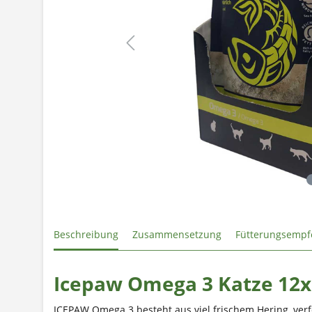
Beschreibung
Zusammensetzung
Fütterungsempf
Icepaw Omega 3 Katze 12
ICEPAW Omega 3 besteht aus viel frischem Hering, ver