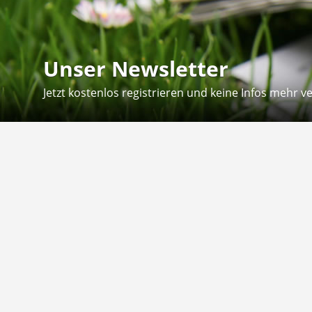
Unser Newsletter
Jetzt kostenlos registrieren und keine Infos mehr v
Kontakt
Hilfe
Sie erreichen uns telefonisch:
Kontaktfo
Mo - Fr: 8.30 - 12.30 Uhr
Zahlung &
Reklamati
Telefon: 02804 - 18 29 27 0
E-Mail: info@fuetternundfit.de
Retouren
FAQ