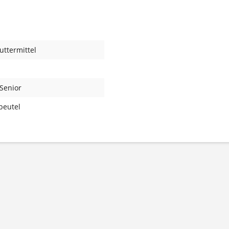
futtermittel
 Senior
beutel