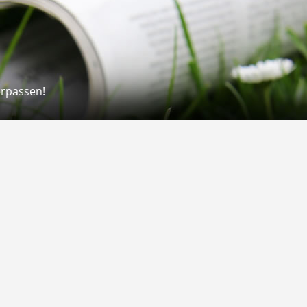
erpassen!
Rechtliches
rmular
Impressum
 Versand
AGB
on
Widerrufsrecht
Datenschutz
Gutscheine
Barrierefreiheit