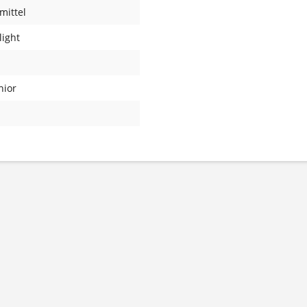
mittel
 light
nior