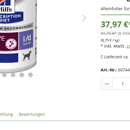
Alleinfutter f
37,97 €
41,70 €*
(8.94%
(8,79 € / kg)
* inkl. MwSt.
z
Lieferzeit ca.
Art.-Nr.:
60744
ehlung
Bewertungen