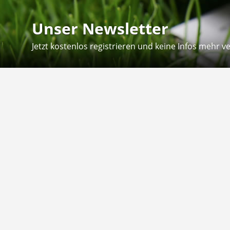
Unser Newsletter
Jetzt kostenlos registrieren und keine Infos mehr v
Kontakt
Hilfe
Sie erreichen uns telefonisch:
Kontaktfo
Mo - Fr: 8.30 - 12.30 Uhr
Zahlung &
Reklamati
Telefon: 02804 - 18 29 27 0
E-Mail: info@fuetternundfit.de
Retouren
FAQ