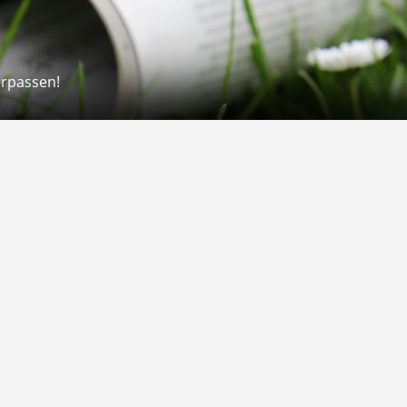
erpassen!
Rechtliches
rmular
Impressum
 Versand
AGB
on
Widerrufsrecht
Datenschutz
Gutscheine
Barrierefreiheit
Vertrag widerrufen