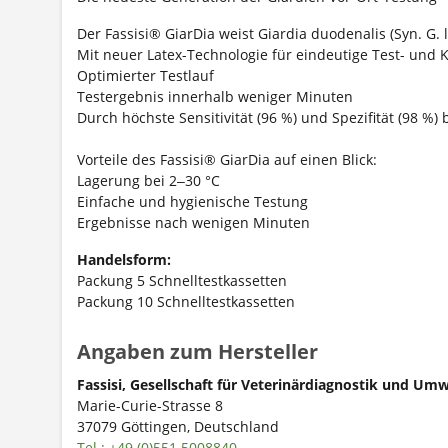
Der Fassisi® GiarDia weist Giardia duodenalis (Syn. G.
Mit neuer Latex-Technologie für eindeutige Test- und K
Optimierter Testlauf
Testergebnis innerhalb weniger Minuten
Durch höchste Sensitivität (96 %) und Spezifität (98 %)
Vorteile des Fassisi® GiarDia auf einen Blick:
Lagerung bei 2‒30 °C
Einfache und hygienische Testung
Ergebnisse nach wenigen Minuten
Handelsform:
Packung 5 Schnelltestkassetten
Packung 10 Schnelltestkassetten
Angaben zum Hersteller
Fassisi, Gesellschaft für Veterinärdiagnostik und U
Marie-Curie-Strasse 8
37079 Göttingen, Deutschland
Tel.: +49 (0)551 5008840