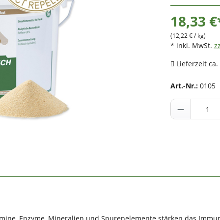
18,33 €
(12,22 € / kg)
* inkl. MwSt.
z
Lieferzeit ca.
Art.-Nr.:
0105
tamine, Enzyme, Mineralien und Spurenelemente stärken das Immun