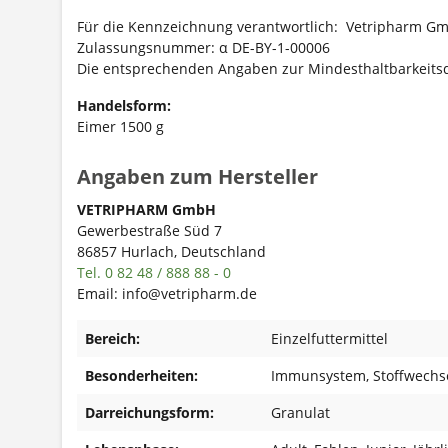
Für die Kennzeichnung verantwortlich: Vetripharm G
Zulassungsnummer: α DE-BY-1-00006
Die entsprechenden Angaben zur Mindesthaltbarkeits
Handelsform:
Eimer 1500 g
Angaben zum Hersteller
VETRIPHARM GmbH
Gewerbestraße Süd 7
86857 Hurlach, Deutschland
Tel. 0 82 48 / 888 88 - 0
Email: info@vetripharm.de
Bereich:
Einzelfuttermittel
Besonderheiten:
Immunsystem
, Stoffwechs
Darreichungsform:
Granulat