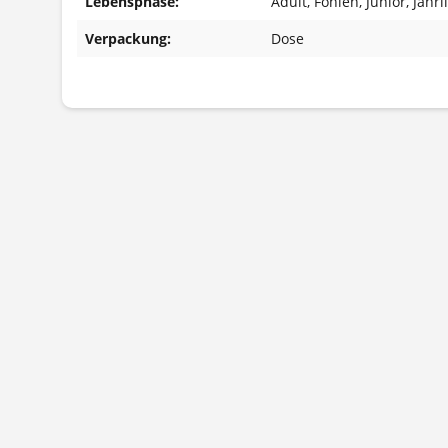
Lebensphase:
Adult
, Fohlen
, Junior
, Jährl
Verpackung:
Dose