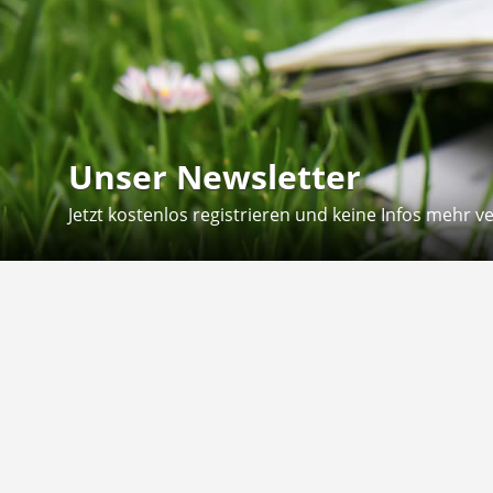
Unser Newsletter
Jetzt kostenlos registrieren und keine Infos mehr v
Kontakt
Hilfe
Sie erreichen uns telefonisch:
Kontaktfo
Mo - Fr: 8.30 - 12.30 Uhr
Zahlung &
Reklamati
Telefon: 02804 - 18 29 27 0
E-Mail: info@fuetternundfit.de
Retouren