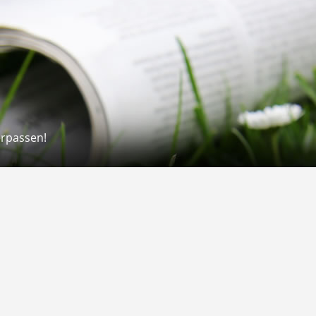
erpassen!
Rechtliches
rmular
Impressum
 Versand
AGB
on
Widerrufsrecht
Datenschutz