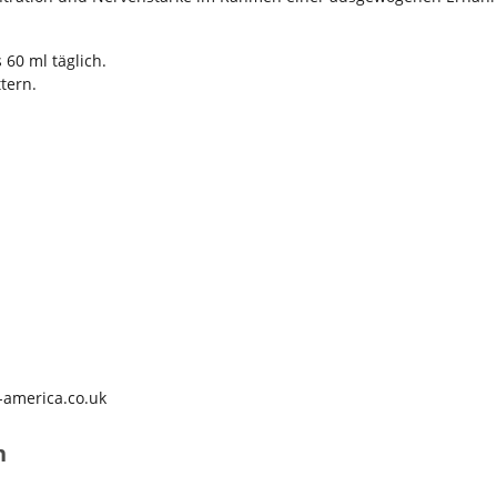
 60 ml täglich.
tern.
-america.co.uk
n