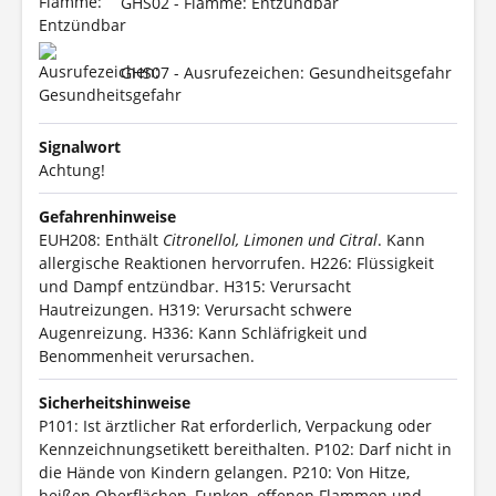
GHS02 - Flamme: Entzündbar
GHS07 - Ausrufezeichen: Gesundheitsgefahr
Signalwort
Achtung!
Gefahrenhinweise
EUH208: Enthält
Citronellol, Limonen und Citral
. Kann
allergische Reaktionen hervorrufen.
H226: Flüssigkeit
und Dampf entzündbar.
H315: Verursacht
Hautreizungen.
H319: Verursacht schwere
Augenreizung.
H336: Kann Schläfrigkeit und
Benommenheit verursachen.
Sicherheitshinweise
P101: Ist ärztlicher Rat erforderlich, Verpackung oder
Kennzeichnungsetikett bereithalten.
P102: Darf nicht in
die Hände von Kindern gelangen.
P210: Von Hitze,
heißen Oberflächen, Funken, offenen Flammen und