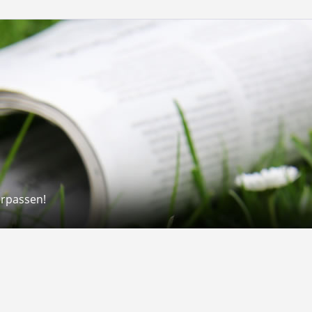
erpassen!
Rechtliches
rmular
Impressum
 Versand
AGB