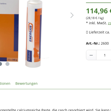
114,96 
(28,18 € / kg)
* inkl. MwSt.
z
Lieferzeit ca.
Art.-Nr.:
2600
tionen
Bewertungen
rgestellte calciumreiche Paste, die rasch resorbiert wird. Sie k